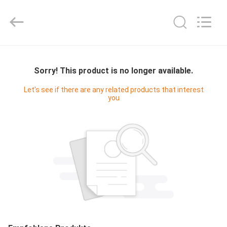
Digital
Technology
Co.,Ltd.
All
Rights
Reserved.
Developed
by
HAUS
ECER
Sorry! This product is no longer available.
PRODUKTE
Let's see if there are any related products that interest
you
ÜBER
UNS
FABRIK-
AUSFLUG
QUALITÄTSKONTROLLE