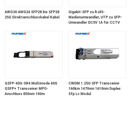
AWG30 AWG24 SFP28 bis SFP28
Gigabit-SFP zu RJ45-
25G Direktanschlusskabel Kabel
Medienumwandler, UTP zu SFP-
Umwandler DC5V 1A für CCTV
QSFP-40G-SR4 Multimode 40G
CWDM 1.25G SFP Transceiver
QSFP+ Transceiver MPO-
160km 1470nm 1610nm Duplex
Anschluss 850nm 100m
Sfp Lc Modul