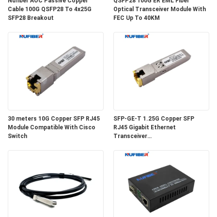
Nufiber AOC Passive Copper
QSFP28 100G ER EML Fiber
Cable 100G QSFP28 To 4x25G
Optical Transceiver Module With
SFP28 Breakout
FEC Up To 40KM
SITEMAP
DATENSCHUTZRICHTLINIE
30 meters 10G Copper SFP RJ45
SFP-GE-T 1.25G Copper SFP
Module Compatible With Cisco
RJ45 Gigabit Ethernet
Switch
Transceiver
SGMII/SERDES/100BASE-FX
Copper Module