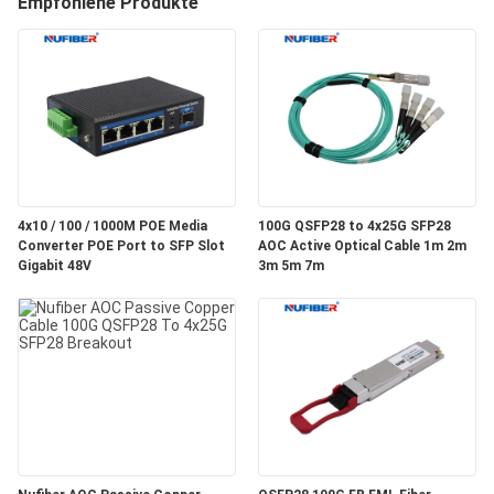
Empfohlene Produkte
TRETEN
SIE
MIT
UNS
IN
4x10 / 100 / 1000M POE Media
100G QSFP28 to 4x25G SFP28
VERBINDUNG
Converter POE Port to SFP Slot
AOC Active Optical Cable 1m 2m
Gigabit 48V
3m 5m 7m
NACHRICHTEN
FORDERN
SIE
EIN
ZITAT