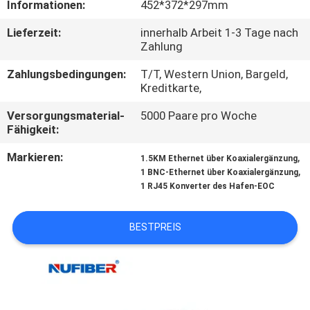
Informationen:
452*372*297mm
TRETEN
Lieferzeit:
innerhalb Arbeit 1-3 Tage nach
Zahlung
SIE
MIT
Zahlungsbedingungen:
T/T, Western Union, Bargeld,
Kreditkarte,
UNS
Versorgungsmaterial-
5000 Paare pro Woche
IN
Fähigkeit:
VERBINDUNG
Markieren:
,
1.5KM Ethernet über Koaxialergänzung
,
1 BNC-Ethernet über Koaxialergänzung
1 RJ45 Konverter des Hafen-EOC
NACHRICHTEN
BESTPREIS
FORDERN
SIE
EIN
ZITAT