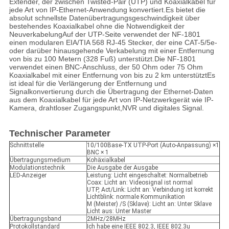
Extender, der zwischen Twisted-Pair (UTP) und Koaxialkabel für
jede Art von IP-Ethernet-Anwendung konvertiert.Es bietet die
absolut schnellste Datenübertragungsgeschwindigkeit über
bestehendes Koaxialkabel ohne die Notwendigkeit der
NeuverkabelungAuf der UTP-Seite verwendet der NF-1801
einen modularen EIA/TIA 568 RJ-45 Stecker, der eine CAT-5/5e-
oder darüber hinausgehende Verkabelung mit einer Entfernung
von bis zu 100 Metern (328 Fuß) unterstützt.Die NF-1801
verwendet einen BNC-Anschluss, der 50 Ohm oder 75 Ohm
Koaxialkabel mit einer Entfernung von bis zu 2 km unterstütztEs
ist ideal für die Verlängerung der Entfernung und
Signalkonvertierung durch die Übertragung der Ethernet-Daten
aus dem Koaxialkabel für jede Art von IP-Netzwerkgerät wie IP-
Kamera, drahtloser Zugangspunkt,NVR und digitales Signal.
Technischer Parameter
Schnittstelle
10/100Base-TX UTP-Port (Auto-Anpassung) ×1
BNC × 1
Übertragungsmedium
Kohäxialkabel
Modulationstechnik
Die Ausgabe der Ausgabe
LED-Anzeiger
Leistung: Licht eingeschaltet: Normalbetrieb
Coax: Licht an: Videosignal ist normal
UTP, Act/Link: Licht an: Verbindung ist korrekt
Lichtblink: normale Kommunikation
M (Meister) /S (Sklave): Licht an: Unter Sklave
Licht aus: Unter Master
Übertragungsband
2MHz/28MHz
Protokollstandard
Ich habe eine IEEE 802.3, IEEE 802.3u