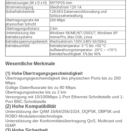
Abmessungen (W x D x H)
95*70*25 mm
Stromversorgung
Gleichstrom 12V 1A
Sicherheitstechnik
128-DES Datenverschlüsselung und
Schlüsselverwaltung
Übertragungsrate der
200 Mbps
physischen Schicht
Übertragungsdistanz
2 km
Unterstützung des
Windows 98/ME/NT/2003/7, Windows XP
Betriebssystems
Home/Pro, Mac OSX, Linux
Betriebsspannungsbereich
Wechselstrom 100V-240V 60/50Hz
Betriebsumfeld
Betriebstemperatur: 0 °C bis +50 °C
Aufbewahrungstemperatur: -20°C ~ +70°C
Betriebsfeuchtigkeit: 5% bis 90%
Wesentliche Merkmale
(1)
Hohe Übertragungsgeschwindigkeit
Übertragungsgeschwindigkeit des physischen Ports bis zu 200
Mbps.
Gültige Datenflussrate bis zu 80 Mbps
Übertragungsstrecke bis zu 2 km
Versorgung mit 10/100Mbps 1-Port Ethernet-Schnittstelle und 1-
Port BNC-Schnittstelle
(2) Hohe Kompatibilität
Unterstützung der QAM 16/64/256/1024, DQPSK, DBPSK und
ROBO-Modulationstechnologie.
Unterstützung der Konformitätsübertragung QoS, Multicast und
IGMP.
(3) Hohe Sicherheit