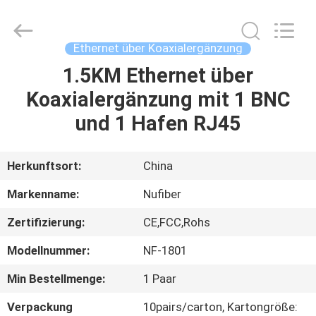
Digital
Technology
Co.,Ltd.
All
Rights
Ethernet über Koaxialergänzung
Reserved.
Developed
by
1.5KM Ethernet über
HAUS
ECER
Koaxialergänzung mit 1 BNC
PRODUKTE
und 1 Hafen RJ45
ÜBER
Herkunftsort:
China
UNS
Markenname:
Nufiber
Zertifizierung:
CE,FCC,Rohs
FABRIK-
Modellnummer:
NF-1801
AUSFLUG
Min Bestellmenge:
1 Paar
QUALITÄTSKONTROLLE
Verpackung
10pairs/carton, Kartongröße: