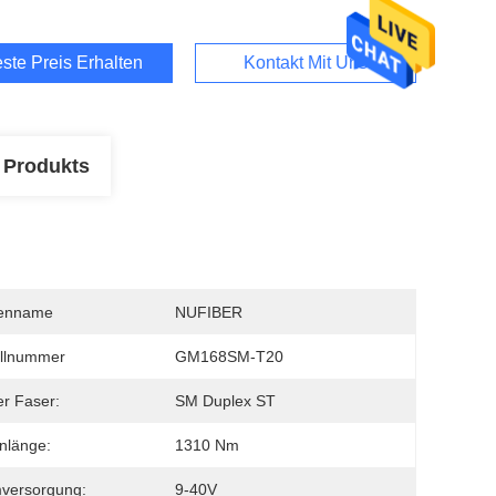
ste Preis Erhalten
Kontakt Mit Uns
 Produkts
enname
NUFIBER
llnummer
GM168SM-T20
er Faser:
SM Duplex ST
nlänge:
1310 Nm
versorgung:
9-40V