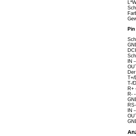
L*
Sch
Far
Gew
Pin
Sch
GND
DCI
Schn
IN -
OUT
Der
T+/
T-/D
R+ 
R- 
GND
RS-
IN -
OUT
GND
Anz