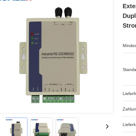
Exte
Dup
Str
Mindes
Standa
Lieferfr
Zahlu
Lieferk