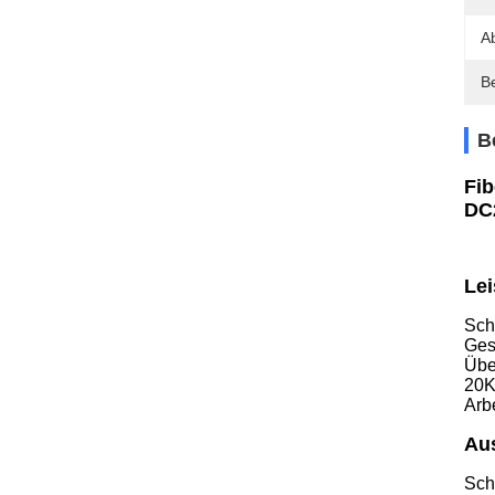
A
B
B
Fi
DC
Lei
Sch
Ges
Übe
20
Arb
Au
Sch