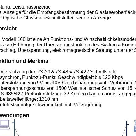
stung: Leistungsanzeige
: Anzeige für die Empfangsbestimmung der Glasfaseroberfläch
: Optische Glasfaser-Schnittstellen senden Anzeige
rsicht
 Modell 168 ist eine Art Funktions- und Wirtschaftlichkeitsmode
sfaser.Erhöhung der Übertragungsfunktion des Systems- Komm
tzschlag, Überspannung, elektromagnetische Störung unter der
nktion und Merkmal
Unterstützung der RS-232/RS-485/RS-422 Schnittstelle
Asynchron, Punkt-zu-Punkt, Geschwindigkeit bis 120 Kbps
Unterstützung von 9V bis 40V Gleichspannungsvolt, Verbrauch 
Überspannungsschutz von 1500 Watt, statischer Schutz von 15 
RS-485/422-Portunterstützung 32 Knoten (kann manuell angepa
Arbeitswellenlänge: 1310 nm
Autotestsignalgeschwindigkeit, null Verzögerung
wendungen