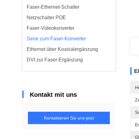
Faser-Ethernet-Schalter
Netzschalter POE
Faser-Videokonverter
Serie zum Faser-Konverter
Ethernet über Koaxialergänzung
DVI zur Faser-Ergänzung
E
He
Kontakt mit uns
Ze
Sc
Kontaktieren Sie uns jetzt
E
G