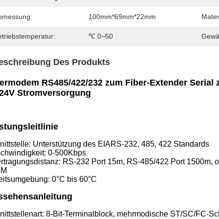
bmessung:
100mm*69mm*22mm
Mater
etriebstemperatur:
℃ 0~50
Gewäh
eschreibung Des Produkts
bermodem RS485/422/232 zum Fiber-Extender Serial
24V Stromversorgung
stungsleitlinie
nittstelle: Unterstützung des EIARS-232, 485, 422 Standards
chwindigkeit: 0-500Kbps
rtragungsdistanz: RS-232 Port 15m, RS-485/422 Port 1500m, o
KM
eitsumgebung: 0°C bis 60°C
ssehensanleitung
nittstellenart: 8-Bit-Terminalblock, mehrmodische ST/SC/FC-Sch