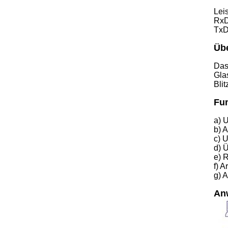
Lei
RxD
TxD
Übe
Das
Gla
Bli
Fu
a) 
b) 
c) 
d) 
e) 
f) 
g) 
An