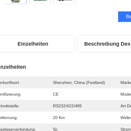
Be
Einzelheiten
Beschreibung Des
inzelheiten
rkunftsort
Shenzhen, China (Festland)
Mark
rtifizierung
CE
Mode
hnittstelle:
RS232/422/485
Art D
ntfernung:
20 Km
Welle
lasfaserverbindung:
Sc
Strom