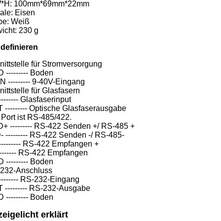
W*H: 100mm*69mm*22mm
ale: Eisen
be: Weiß
icht: 230 g
 definieren
nittstelle für Stromversorgung
 --------- Boden
N --------- 9-40V-Eingang
ittstelle für Glasfasern
-------- Glasfaserinput
 --------- Optische Glasfaserausgabe
 Port ist RS-485/422.
D+ --------- RS-422 Senden +/ RS-485 +
- --------- RS-422 Senden -/ RS-485-
--------- RS-422 Empfangen +
-------- RS-422 Empfangen
 --------- Boden
232-Anschluss
-------- RS-232-Eingang
 --------- RS-232-Ausgabe
 --------- Boden
eigelicht erklärt