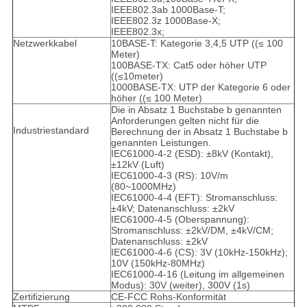
IEEE802.3ab 1000Base-T;
IEEE802.3z 1000Base-X;
IEEE802.3x;
Netzwerkkabel
10BASE-T: Kategorie 3,4,5 UTP ((≤ 100
Meter)
100BASE-TX: Cat5 oder höher UTP
((≤10meter)
1000BASE-TX: UTP der Kategorie 6 oder
höher ((≤ 100 Meter)
Die in Absatz 1 Buchstabe b genannten
Anforderungen gelten nicht für die
Industriestandard
Berechnung der in Absatz 1 Buchstabe b
genannten Leistungen.
IEC61000-4-2 (ESD): ±8kV (Kontakt),
±12kV (Luft)
IEC61000-4-3 (RS): 10V/m
(80~1000MHz)
IEC61000-4-4 (EFT): Stromanschluss:
±4kV; Datenanschluss: ±2kV
IEC61000-4-5 (Oberspannung):
Stromanschluss: ±2kV/DM, ±4kV/CM;
Datenanschluss: ±2kV
IEC61000-4-6 (CS): 3V (10kHz-150kHz);
10V (150kHz-80MHz)
IEC61000-4-16 (Leitung im allgemeinen
Modus): 30V (weiter), 300V (1s)
Zertifizierung
CE-FCC Rohs-Konformität