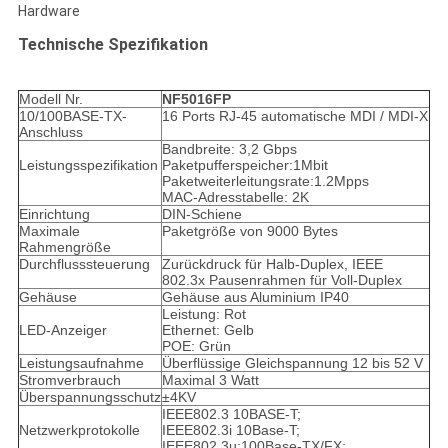
Hardware
Technische Spezifikation
Modell Nr.
NF5016FP
10/100BASE-TX-
16 Ports RJ-45 automatische MDI / MDI-X
Anschluss
Bandbreite: 3,2 Gbps
Leistungsspezifikation
Paketpufferspeicher:1Mbit
Paketweiterleitungsrate:1.2Mpps
MAC-Adresstabelle: 2K
Einrichtung
DIN-Schiene
Maximale
Paketgröße von 9000 Bytes
Rahmengröße
Durchflusssteuerung
Zurückdruck für Halb-Duplex, IEEE
802.3x Pausenrahmen für Voll-Duplex
Gehäuse
Gehäuse aus Aluminium IP40
Leistung: Rot
LED-Anzeiger
Ethernet: Gelb
POE: Grün
Leistungsaufnahme
Überflüssige Gleichspannung 12 bis 52 V
Stromverbrauch
Maximal 3 Watt
Überspannungsschutz
±4KV
IEEE802.3 10BASE-T;
Netzwerkprotokolle
IEEE802.3i 10Base-T;
IEEE802.3u;100Base-TX/FX;