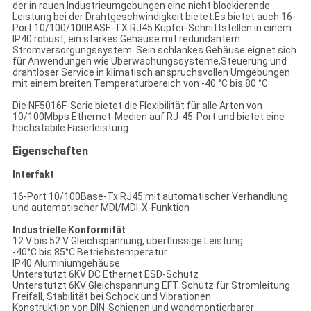
der in rauen Industrieumgebungen eine nicht blockierende
Leistung bei der Drahtgeschwindigkeit bietet.Es bietet auch 16-
Port 10/100/100BASE-TX RJ45 Kupfer-Schnittstellen in einem
IP40 robust, ein starkes Gehäuse mit redundantem
Stromversorgungssystem. Sein schlankes Gehäuse eignet sich
für Anwendungen wie Überwachungssysteme,Steuerung und
drahtloser Service in klimatisch anspruchsvollen Umgebungen
mit einem breiten Temperaturbereich von -40 °C bis 80 °C.
Die NF5016F-Serie bietet die Flexibilität für alle Arten von
10/100Mbps Ethernet-Medien auf RJ-45-Port und bietet eine
hochstabile Faserleistung.
Eigenschaften
Interfakt
16-Port 10/100Base-Tx RJ45 mit automatischer Verhandlung
und automatischer MDI/MDI-X-Funktion
Industrielle Konformität
12 V bis 52 V Gleichspannung, überflüssige Leistung
-40°C bis 85°C Betriebstemperatur
IP40 Aluminiumgehäuse
Unterstützt 6KV DC Ethernet ESD-Schutz
Unterstützt 6KV Gleichspannung EFT Schutz für Stromleitung
Freifall, Stabilität bei Schock und Vibrationen
Konstruktion von DIN-Schienen und wandmontierbarer