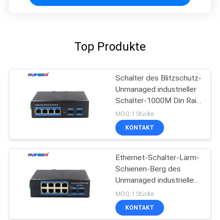
Top Produkte
Schalter des Blitzschutz-
Unmanaged industrieller
Schalter-1000M Din Rail
Ethernet
MOQ:1 Stücke
KONTAKT
Ethernet-Schalter-Lärm-
Schienen-Berg des
Unmanaged industriellen
Schalter-8port
MOQ:1 Stücke
industrieller
KONTAKT