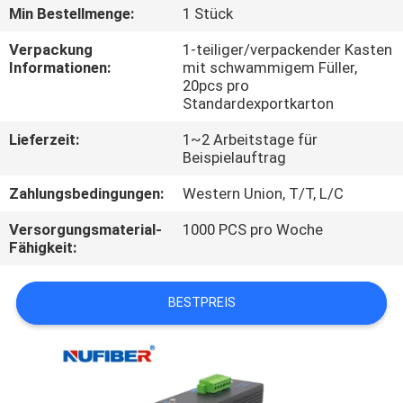
Min Bestellmenge:
1 Stück
TRETEN
Verpackung
1-teiliger/verpackender Kasten
SIE
Informationen:
mit schwammigem Füller,
20pcs pro
MIT
Standardexportkarton
UNS
Lieferzeit:
1~2 Arbeitstage für
IN
Beispielauftrag
VERBINDUNG
Zahlungsbedingungen:
Western Union, T/T, L/C
Versorgungsmaterial-
1000 PCS pro Woche
NACHRICHTEN
Fähigkeit:
FORDERN
BESTPREIS
SIE
EIN
ZITAT