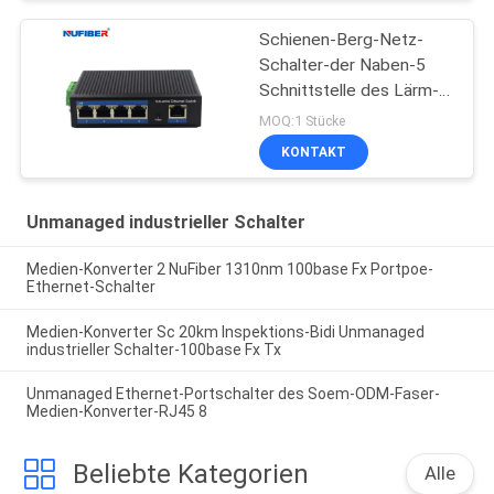
Schienen-Berg-Netz-
Schalter-der Naben-5
Schnittstelle des Lärm-
IP40 Hafen-des Gigabit-
MOQ:1 Stücke
Rj45 UTP
KONTAKT
Unmanaged industrieller Schalter
Medien-Konverter 2 NuFiber 1310nm 100base Fx Portpoe-
Ethernet-Schalter
Medien-Konverter Sc 20km Inspektions-Bidi Unmanaged
industrieller Schalter-100base Fx Tx
Unmanaged Ethernet-Portschalter des Soem-ODM-Faser-
Medien-Konverter-RJ45 8
Beliebte Kategorien
Alle