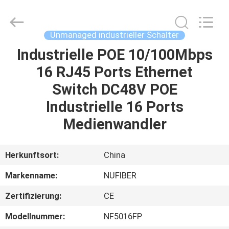
Fivision
Digital
Technology
Co.,Ltd.
All
Unmanaged industrieller Schalter
Rights
Reserved.
Industrielle POE 10/100Mbps
HAUS
Developed
by
ECER
16 RJ45 Ports Ethernet
PRODUKTE
Switch DC48V POE
Industrielle 16 Ports
ÜBER
Medienwandler
UNS
Herkunftsort:
China
FABRIK-
Markenname:
NUFIBER
AUSFLUG
Zertifizierung:
CE
QUALITÄTSKONTROLLE
Modellnummer:
NF5016FP