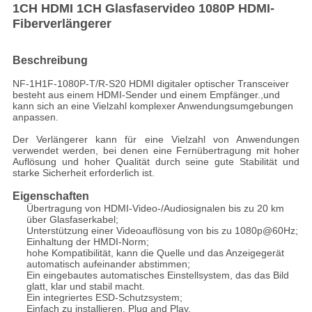
1CH HDMI 1CH Glasfaservideo 1080P HDMI-
Fiberverlängerer
SITEMAP
Beschreibung
DATENSCHUTZRICHTLINIE
NF-1H1F-1080P-T/R-S20 HDMI digitaler optischer Transceiver
besteht aus einem HDMI-Sender und einem Empfänger.,und
kann sich an eine Vielzahl komplexer Anwendungsumgebungen
anpassen.
Der Verlängerer kann für eine Vielzahl von Anwendungen
verwendet werden, bei denen eine Fernübertragung mit hoher
Auflösung und hoher Qualität durch seine gute Stabilität und
starke Sicherheit erforderlich ist.
Eigenschaften
Übertragung von HDMI-Video-/Audiosignalen bis zu 20 km
über Glasfaserkabel;
Unterstützung einer Videoauflösung von bis zu 1080p@60Hz;
Einhaltung der HMDI-Norm;
hohe Kompatibilität, kann die Quelle und das Anzeigegerät
automatisch aufeinander abstimmen;
Ein eingebautes automatisches Einstellsystem, das das Bild
glatt, klar und stabil macht.
Ein integriertes ESD-Schutzsystem;
Einfach zu installieren, Plug and Play.