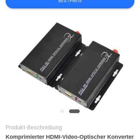
BESTPREIS
TRETEN
SIE
MIT
UNS
IN
VERBINDUNG
NACHRICHTEN
FORDERN
SIE
EIN
Produkt-Beschreibung
Komprimierter HDMI-Video-Optischer Konverter
ZITAT