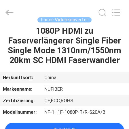
Digital
Technology
Co.,Ltd.
All
Rights
Faser-Videokonverter
Reserved.
Developed
by
1080P HDMI zu
HAUS
ECER
Faserverlängerer Single Fiber
PRODUKTE
Single Mode 1310nm/1550nm
20km SC HDMI Faserwandler
ÜBER
UNS
Herkunftsort:
China
Markenname:
NUFIBER
FABRIK-
Zertifizierung:
CE,FCC,ROHS
AUSFLUG
Modellnummer:
NF-1H1F-1080P-T/R-S20A/B
QUALITÄTSKONTROLLE