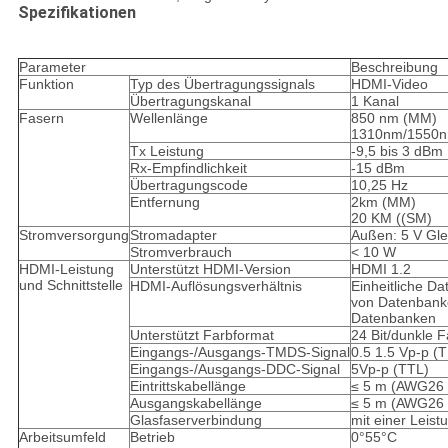
Spezifikationen
Parameter
Beschreibung
Funktion
Typ des Übertragungssignals
HDMI-Video
Übertragungskanal
1 Kanal
Fasern
Wellenlänge
850 nm (MM)
1310nm/1550n
Tx Leistung
-9,5 bis 3 dBm
Rx-Empfindlichkeit
-15 dBm
Übertragungscode
10,25 Hz
Entfernung
2km (MM)
20 KM ((SM)
Stromversorgung
Stromadapter
Außen: 5 V Gle
Stromverbrauch
< 10 W
HDMI-Leistung
Unterstützt HDMI-Version
HDMI 1.2
und Schnittstelle
HDMI-Auflösungsverhältnis
Einheitliche Da
von Datenbanke
Datenbanken
Unterstützt Farbformat
24 Bit/dunkle F
Eingangs-/Ausgangs-TMDS-Signal
0.5 1.5 Vp-p 
Eingangs-/Ausgangs-DDC-Signal
5Vp-p (TTL)
Eintrittskabellänge
≤ 5 m (AWG26 
Ausgangskabellänge
≤ 5 m (AWG26 
Glasfaserverbindung
mit einer Leis
Arbeitsumfeld
Betrieb
0°55°C