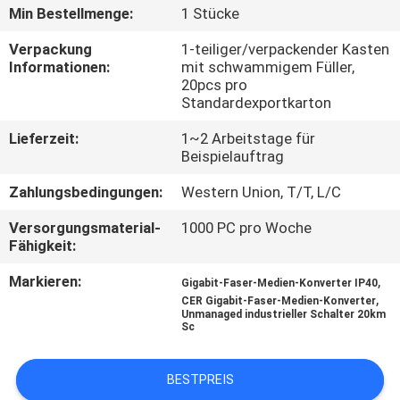
Min Bestellmenge:
1 Stücke
TRETEN
Verpackung
1-teiliger/verpackender Kasten
SIE
Informationen:
mit schwammigem Füller,
20pcs pro
MIT
Standardexportkarton
UNS
Lieferzeit:
1~2 Arbeitstage für
IN
Beispielauftrag
VERBINDUNG
Zahlungsbedingungen:
Western Union, T/T, L/C
Versorgungsmaterial-
1000 PC pro Woche
NACHRICHTEN
Fähigkeit:
Markieren:
,
Gigabit-Faser-Medien-Konverter IP40
,
FORDERN
CER Gigabit-Faser-Medien-Konverter
Unmanaged industrieller Schalter 20km
Sc
SIE
EIN
BESTPREIS
ZITAT