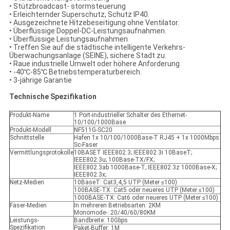
• Stützbroadcast- stormsteuerung
• Erleichternder Superschutz, Schutz IP40.
• Ausgezeichnete Hitzebeseitigung ohne Ventilator.
• Überflüssige Doppel-DC-Leistungsaufnahmen.
• Überflüssige Leistungsaufnahmen
• Treffen Sie auf die städtische intelligente Verkehrs-
Überwachungsanlage (SEINE), sichere Stadt zu.
• Raue industrielle Umwelt oder höhere Anforderung
• -40℃-85℃ Betriebstemperaturbereich.
• 3-jährige Garantie
Technische Spezifikation
Produkt-Name
1 Port-industrieller Schalter des Ethernet-
10/100/1000Base
Produkt-Modell
NF511G-SC20
Schnittstelle
Hafen 1x 10/100/1000Base-T RJ45 + 1x 1000Mbps
Sc-Faser
Vermittlungsprotokolle
10BASET IEEE802.3; IEEE802.3i 10BaseT;
IEEE802.3u; 100Base-TX/FX;
IEEE802.3ab 1000Base-T; IEEE802.3z 1000Base-X;
IEEE802.3x;
Netz-Medien
10BaseT: Cat3,4,5 UTP (Meter ≤100)
100BASE-TX: Cat5 oder neueres UTP (Meter ≤100)
1000BASE-TX: Cat6 oder neueres UTP (Meter ≤100)
Faser-Medien
In mehreren Betriebsarten: 2KM
Monomode-: 20/40/60/80KM
Leistungs-
Bandbreite: 10Gbps
Spezifikation
Paket-Buffer: 1M