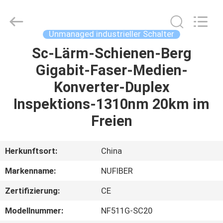
Digital
Technology
Co.,Ltd.
All
Rights
Unmanaged industrieller Schalter
Reserved.
Developed
Sc-Lärm-Schienen-Berg
HAUS
by
ECER
Gigabit-Faser-Medien-
PRODUKTE
Konverter-Duplex
Inspektions-1310nm 20km im
ÜBER
Freien
UNS
Herkunftsort:
China
FABRIK-
Markenname:
NUFIBER
AUSFLUG
Zertifizierung:
CE
QUALITÄTSKONTROLLE
Modellnummer:
NF511G-SC20