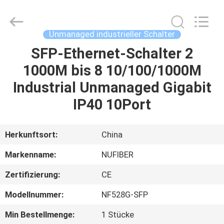
Digital
Technology
Co.,Ltd.
All
Rights
Unmanaged industrieller Schalter
Reserved.
Developed
SFP-Ethernet-Schalter 2
HAUS
by
ECER
1000M bis 8 10/100/1000M
PRODUKTE
Industrial Unmanaged Gigabit
IP40 10Port
ÜBER
UNS
Herkunftsort:
China
Markenname:
NUFIBER
FABRIK-
Zertifizierung:
CE
AUSFLUG
Modellnummer:
NF528G-SFP
QUALITÄTSKONTROLLE
Min Bestellmenge:
1 Stücke