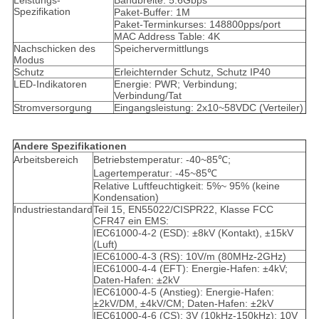
Leistungs-
Bandbreite: 5.6Gbps
Spezifikation
Paket-Buffer: 1M
Paket-Terminkurses: 148800pps/port
MAC Address Table: 4K
Nachschicken des
Speichervermittlungs
Modus
Schutz
Erleichternder Schutz, Schutz IP40
LED-Indikatoren
Energie: PWR; Verbindung;
Verbindung/Tat
Stromversorgung
Eingangsleistung: 2x10~58VDC (Verteiler)
Andere Spezifikationen
Arbeitsbereich
Betriebstemperatur: -40~85℃;
Lagertemperatur: -45~85℃
Relative Luftfeuchtigkeit: 5%~ 95% (keine
Kondensation)
Industriestandard
Teil 15, EN55022/CISPR22, Klasse FCC
CFR47 ein EMS:
IEC61000-4-2 (ESD): ±8kV (Kontakt), ±15kV
(Luft)
IEC61000-4-3 (RS): 10V/m (80MHz-2GHz)
IEC61000-4-4 (EFT): Energie-Hafen: ±4kV;
Daten-Hafen: ±2kV
IEC61000-4-5 (Anstieg): Energie-Hafen:
±2kV/DM, ±4kV/CM; Daten-Hafen: ±2kV
IEC61000-4-6 (CS): 3V (10kHz-150kHz); 10V