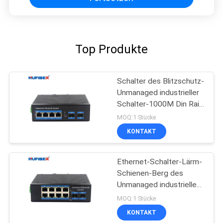
Top Produkte
Schalter des Blitzschutz-
Unmanaged industrieller
Schalter-1000M Din Rail
Ethernet
MOQ:1 Stücke
KONTAKT
Ethernet-Schalter-Lärm-
Schienen-Berg des
Unmanaged industriellen
Schalter-8port
MOQ:1 Stücke
industrieller
KONTAKT