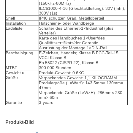
(150kHz-80MHz)
IEC61000-4-16 (Gleichtaktleitung): 30V (Inh.),
300V (1s)
Shell
IP40 schützen Grad, Metalloberteil
Installation
Hutschiene- oder Wandberge
Ladeliste
Schalter des Ethernet-1×Industrial (plus
Verteiler)
Karte des Handbuches 1×User/des
Qualitätszertifikats/der Garantie
Ausrüstung der Montage 1×DIN-Rail
Bescheinigung
E-Zeichen, Handels; Klasse B FCC-Teil-15;
VCCI Klasse B
En 55022 (CISPR 22), Klasse B
MTBF
300.000 Stunden
Gewicht u.
Produkt-Gewicht: 0.6KG
Größe
Verpackendes Gewicht: 1,1 KILOGRAMM
Produktgröße (L×W×H): 143.5mm× 130mm×
47mm
Verpackende Größe (L×W×H): 286mm× 230
mm× 60m
Garantie
3-years
Produkt-Bild