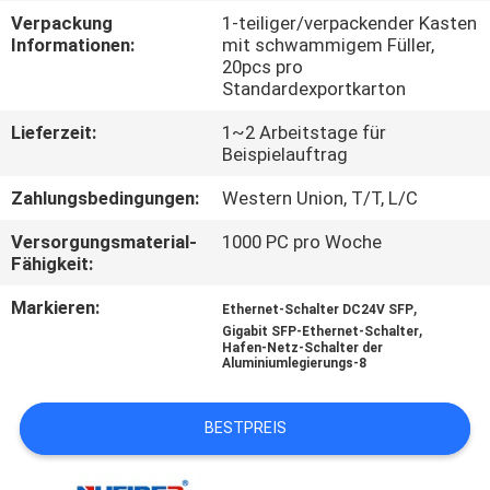
Verpackung
1-teiliger/verpackender Kasten
TRETEN
Informationen:
mit schwammigem Füller,
20pcs pro
SIE
Standardexportkarton
MIT
Lieferzeit:
1~2 Arbeitstage für
UNS
Beispielauftrag
IN
Zahlungsbedingungen:
Western Union, T/T, L/C
VERBINDUNG
Versorgungsmaterial-
1000 PC pro Woche
Fähigkeit:
NACHRICHTEN
Markieren:
,
Ethernet-Schalter DC24V SFP
,
Gigabit SFP-Ethernet-Schalter
Hafen-Netz-Schalter der
Aluminiumlegierungs-8
FORDERN
SIE
BESTPREIS
EIN
ZITAT