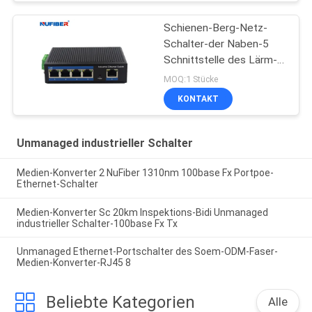
Schienen-Berg-Netz-
Schalter-der Naben-5
Schnittstelle des Lärm-
IP40 Hafen-des Gigabit-
MOQ:1 Stücke
Rj45 UTP
KONTAKT
Unmanaged industrieller Schalter
Medien-Konverter 2 NuFiber 1310nm 100base Fx Portpoe-
Ethernet-Schalter
Medien-Konverter Sc 20km Inspektions-Bidi Unmanaged
industrieller Schalter-100base Fx Tx
Unmanaged Ethernet-Portschalter des Soem-ODM-Faser-
Medien-Konverter-RJ45 8
Beliebte Kategorien
Alle