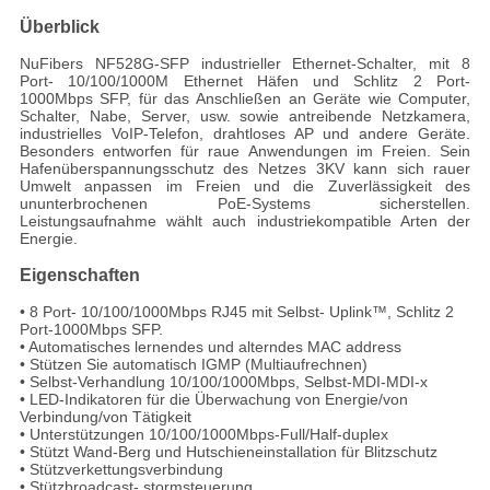
Überblick
NuFibers NF528G-SFP industrieller Ethernet-Schalter, mit 8
Port- 10/100/1000M Ethernet Häfen und Schlitz 2 Port-
1000Mbps SFP, für das Anschließen an Geräte wie Computer,
Schalter, Nabe, Server, usw. sowie antreibende Netzkamera,
industrielles VoIP-Telefon, drahtloses AP und andere Geräte.
Besonders entworfen für raue Anwendungen im Freien. Sein
Hafenüberspannungsschutz des Netzes 3KV kann sich rauer
Umwelt anpassen im Freien und die Zuverlässigkeit des
ununterbrochenen PoE-Systems sicherstellen.
Leistungsaufnahme wählt auch industriekompatible Arten der
Energie.
Eigenschaften
• 8 Port- 10/100/1000Mbps RJ45 mit Selbst- Uplink™, Schlitz 2
Port-1000Mbps SFP.
• Automatisches lernendes und alterndes MAC address
• Stützen Sie automatisch IGMP (Multiaufrechnen)
• Selbst-Verhandlung 10/100/1000Mbps, Selbst-MDI-MDI-x
• LED-Indikatoren für die Überwachung von Energie/von
Verbindung/von Tätigkeit
• Unterstützungen 10/100/1000Mbps-Full/Half-duplex
• Stützt Wand-Berg und Hutschieneinstallation für Blitzschutz
• Stützverkettungsverbindung
• Stützbroadcast- stormsteuerung