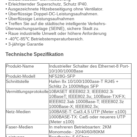
• Erleichternder Superschutz, Schutz IP40.
• Ausgezeichnete Hitzebeseitigung ohne Ventilator.
• Überflüssige Doppel-DC-Leistungsaufnahmen.
• Überflüssige Leistungsaufnahmen
• Treffen Sie auf die städtische intelligente Verkehrs-
Überwachungsanlage (SEINE), sichere Stadt zu.
• Raue industrielle Umwelt oder höhere Anforderung
• -40℃-85℃ Betriebstemperaturbereich.
• 3-jährige Garantie
Technische Spezifikation
Produkt-Name
Industrieller Schalter des Ethernet-8 Port-
10/100/1000Base
Produkt-Modell
NF528G-SFP
Schnittstelle
Hafen 8x 10/100/1000ase-T RJ45 +
Schlitz 2x 1000Mbps SFP
Vermittlungsprotokolle
10BASET IEEE802.3; IEEE802.3i
10BaseT; IEEE802.3u; 100Base-TX/FX;
IEEE802.3ab 1000Base-T; IEEE802.3z
1000Base-X; IEEE802.3x;
Netz-Medien
100BASE-T: Cat3,4,5 UTP (Meter ≤100)
1000BASE-TX: Cat5 oder neueres UTP
(Meter ≤100)
Faser-Medien
In mehreren Betriebsarten: 2KM
Monomode-: 20/40/60/80KM