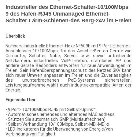
Industrieller des Ethernet-Schalter-10/100Mbps
9 des Hafen-RJ45 Unmanaged Ethernet-
Schalter Lärm-Schienen-des Berg-24V im Freien
Überblick
NuFibers industrielle Ethernet-Hexe NF509F, mit 9 Port-Ethernet-
Anschlüssen 10/100Mbps, für das Anschließen an Geräte wie
Computer, Schalter, Nabe, Server, usw. sowie antreibende
Netzkamera, industrielles VoIP-Telefon, drahtloses AP und
andere Geräte. Besonders entworfen für raue Anwendungen im
Freien. Sein Hafenüberspannungsschutz des Netzes 3KV kann
sich rauer Umwelt anpassen im Freien und die Zuverlässigkeit
des ununterbrochenen PoE-Systems sicherstellen.
Leistungsaufnahme wählt auch industriekompatible Arten der
Energie.
Eigenschaften
• 9 Port- 10/100Mbps RJ45 mit Selbst-Uplink™.
• Automatisches lernendes und alterndes MAC address
• Stützen Sie automatisch IGMP (Multiaufrechnen)
• Selbst-Verhandlung 10/100Mbps, Selbst-MDI-MDI-x
• LED-Indikatoren für die Überwachung von Energie/von
Verbindung/von Tätigkeit