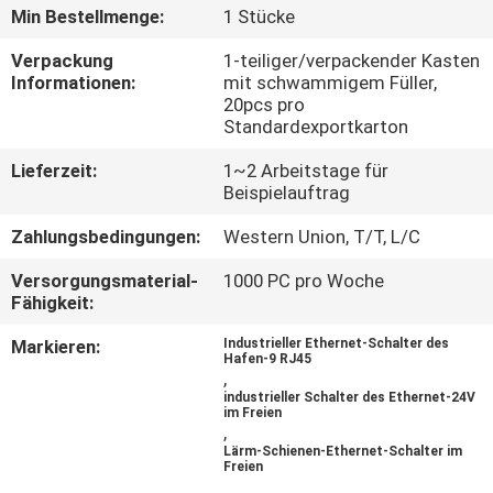
Min Bestellmenge:
1 Stücke
TRETEN
Verpackung
1-teiliger/verpackender Kasten
SIE
Informationen:
mit schwammigem Füller,
20pcs pro
MIT
Standardexportkarton
UNS
Lieferzeit:
1~2 Arbeitstage für
IN
Beispielauftrag
VERBINDUNG
Zahlungsbedingungen:
Western Union, T/T, L/C
Versorgungsmaterial-
1000 PC pro Woche
NACHRICHTEN
Fähigkeit:
Markieren:
Industrieller Ethernet-Schalter des
Hafen-9 RJ45
FORDERN
,
industrieller Schalter des Ethernet-24V
SIE
im Freien
,
EIN
Lärm-Schienen-Ethernet-Schalter im
Freien
ZITAT