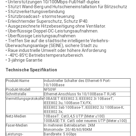
• Unterstützungen 10/100Mbps-Full/Half-duplex
• Stützt Wand-Berg und Hutschieneinstallation für Blitzschutz
• Stützverkettungsverbindung
• Stützbroadcast- stormsteuerung
• Erleichternder Superschutz, Schutz IP40.
• Ausgezeichnete Hitzebeseitigung ohne Ventilator.
• Überflüssige Doppel-DC-Leistungsaufnahmen.
• Überflüssige Leistungsaufnahmen
• Treffen Sie auf die städtische intelligente Verkehrs-
Überwachungsanlage (SEINE), sichere Stadt zu.
• Raue industrielle Umwelt oder höhere Anforderung
• -40℃-85℃ Betriebstemperaturbereich.
• 3-jährige Garantie
Technische Spezifikation
Produkt-Name
Industrieller Schalter des Ethernet-9 Port-
10/100Base
Produkt-Modell
NF509F
Schnittstelle
Ethernet-Anschluss 9x 10/100Base-T RJ45
Vermittlungsprotokolle
10BASET IEEE802.3; IEEE802.3i 10BaseT;
IEEE802.3u; 100Base-TX/FX;
IEEE802.3ab 100Base-T; IEEE802.3z 100Base-X;
IEEE802.3x;
Netz-Medien
10BaseT: Cat3,4,5 UTP (Meter ≤100)
100BASE-TX: Cat5 oder neueres UTP (Meter ≤100)
Faser-Medien
In mehreren Betriebsarten: 2KM
Monomode-: 20/40/60/80KM
Leistungs-
Bandbreite: 5.6Gbps