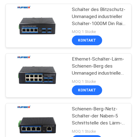
Schalter des Blitzschutz-
Unmanaged industrieller
Schalter-1000M Din Rail
Ethernet
MOQ:1 Stücke
KONTAKT
Ethernet-Schalter-Lärm-
Schienen-Berg des
Unmanaged industriellen
Schalter-8port
MOQ:1 Stücke
industrieller
KONTAKT
Schienen-Berg-Netz-
Schalter-der Naben-5
Schnittstelle des Lärm-
IP40 Hafen-des Gigabit-
MOQ:1 Stücke