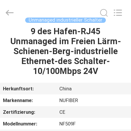
Fivision
Digital
Technology
Co.,Ltd.
All
Unmanaged industrieller Schalter
Rights
Reserved.
Developed
9 des Hafen-RJ45
HAUS
by
ECER
Unmanaged im Freien Lärm-
PRODUKTE
Schienen-Berg-industrielle
Ethernet-des Schalter-
ÜBER
10/100Mbps 24V
UNS
Herkunftsort:
China
FABRIK-
Markenname:
NUFIBER
AUSFLUG
Zertifizierung:
CE
QUALITÄTSKONTROLLE
Modellnummer:
NF509F