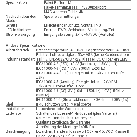
Spezifikation
Paket-Buffer: 1M
Paket-Terminkurses: 148800pps/port
MAC Address Table: 4K
Nachschicken des
Speichervermittlungs
Modus
Schutz
Erleichternder Schutz, Schutz IP40
LED-Indikatoren
Energie: PWR; Verbindung; Verbindung/Tat
Stromversorgung
Eingangsleistung: 2x10~57VDC (Verteiler)
Andere Spezifikationen
Arbeitsbereich
Betriebstemperatur: -40~85℃; Lagertemperatur: -45~85℃
Relative Luftfeuchtigkeit: 5%~ 95% (keine Kondensation)
Industriestandard
Teil 15, EN55022/CISPR22, Klasse FCC CFR47 ein EMS:
IEC61000-4-2 (ESD): ±8kV (Kontakt), ±15kV (Luft)
IEC61000-4-3 (RS): 10V/m (80MHz-2GHz)
IEC61000-4-4 (EFT): Energie-Hafen: ±4kV; Daten-Hafen:
±2kV
IEC61000-4-5 (Anstieg): Energie-Hafen: ±2kV/DM,
±4kV/CM; Daten-Hafen: ±2kV
IEC61000-4-6 (CS): 3V (10kHz-150kHz); 10V (150kHz-
80MHz)
IEC61000-4-16 (Gleichtaktleitung): 30V (Inh.), 300V (1s)
Shell
IP40 schützen Grad, Metalloberteil
Installation
Hutschiene- oder Wandberge
Ladeliste
Schalter des Ethernet-1×Industrial (plus Verteiler)
Karte des Handbuches 1×User/des
Qualitätszertifikats/der Garantie
Ausrüstung der Montage 1×DIN-Rail
Bescheinigung
E-Zeichen, Handels; Klasse B FCC-Teil-15; VCCI Klasse B
En 55022 (CISPR 22), Klasse B