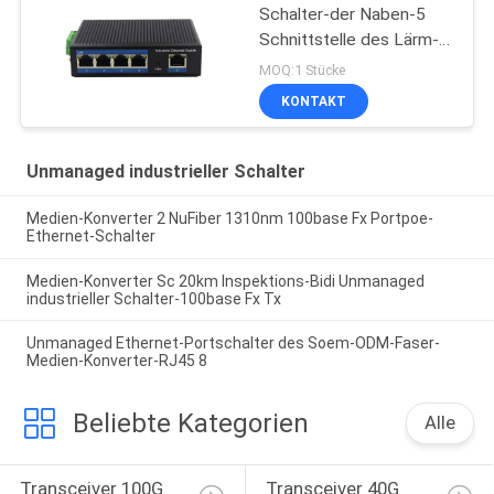
Schalter-der Naben-5
Schnittstelle des Lärm-
IP40 Hafen-des Gigabit-
MOQ:1 Stücke
Rj45 UTP
KONTAKT
Unmanaged industrieller Schalter
Medien-Konverter 2 NuFiber 1310nm 100base Fx Portpoe-
Ethernet-Schalter
Medien-Konverter Sc 20km Inspektions-Bidi Unmanaged
industrieller Schalter-100base Fx Tx
Unmanaged Ethernet-Portschalter des Soem-ODM-Faser-
Medien-Konverter-RJ45 8
Beliebte Kategorien
Alle
Transceiver 100G 
Transceiver 40G 