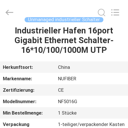
Digital
Technology
Co.,Ltd.
All
Rights
Unmanaged industrieller Schalter
Reserved.
Developed
Industrieller Hafen 16port
HAUS
by
ECER
Gigabit Ethernet Schalter-
PRODUKTE
16*10/100/1000M UTP
ÜBER
Herkunftsort:
China
UNS
Markenname:
NUFIBER
Zertifizierung:
CE
FABRIK-
Modellnummer:
NF5016G
AUSFLUG
Min Bestellmenge:
1 Stücke
QUALITÄTSKONTROLLE
Verpackung
1-teiliger/verpackender Kasten