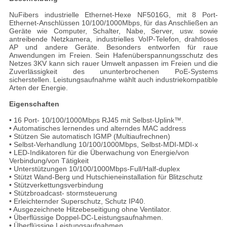
NuFibers industrielle Ethernet-Hexe NF5016G, mit 8 Port-
Ethernet-Anschlüssen 10/100/1000Mbps, für das Anschließen an
Geräte wie Computer, Schalter, Nabe, Server, usw. sowie
antreibende Netzkamera, industrielles VoIP-Telefon, drahtloses
AP und andere Geräte. Besonders entworfen für raue
Anwendungen im Freien. Sein Hafenüberspannungsschutz des
Netzes 3KV kann sich rauer Umwelt anpassen im Freien und die
Zuverlässigkeit des ununterbrochenen PoE-Systems
sicherstellen. Leistungsaufnahme wählt auch industriekompatible
Arten der Energie.
Eigenschaften
• 16 Port- 10/100/1000Mbps RJ45 mit Selbst-Uplink™.
• Automatisches lernendes und alterndes MAC address
• Stützen Sie automatisch IGMP (Multiaufrechnen)
• Selbst-Verhandlung 10/100/1000Mbps, Selbst-MDI-MDI-x
• LED-Indikatoren für die Überwachung von Energie/von
Verbindung/von Tätigkeit
• Unterstützungen 10/100/1000Mbps-Full/Half-duplex
• Stützt Wand-Berg und Hutschieneinstallation für Blitzschutz
• Stützverkettungsverbindung
• Stützbroadcast- stormsteuerung
• Erleichternder Superschutz, Schutz IP40.
• Ausgezeichnete Hitzebeseitigung ohne Ventilator.
• Überflüssige Doppel-DC-Leistungsaufnahmen.
• Überflüssige Leistungsaufnahmen