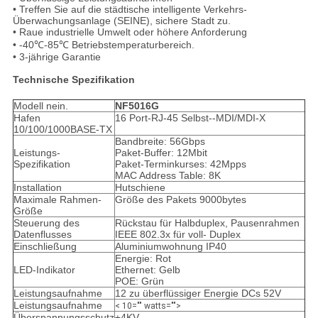
• Treffen Sie auf die städtische intelligente Verkehrs-
Überwachungsanlage (SEINE), sichere Stadt zu.
• Raue industrielle Umwelt oder höhere Anforderung
• -40℃-85℃ Betriebstemperaturbereich.
• 3-jährige Garantie
Technische Spezifikation
Modell nein.
NF5016G
Hafen
16 Port-RJ-45 Selbst--MDI/MDI-X
10/100/1000BASE-TX
Bandbreite: 56Gbps
Leistungs-
Paket-Buffer: 12Mbit
Spezifikation
Paket-Terminkurses: 42Mpps
MAC Address Table: 8K
Installation
Hutschiene
Maximale Rahmen-
Größe des Pakets 9000bytes
Größe
Steuerung des
Rückstau für Halbduplex, Pausenrahmen
Datenflusses
IEEE 802.3x für voll- Duplex
Einschließung
Aluminiumwohnung IP40
Energie: Rot
LED-Indikator
Ethernet: Gelb
POE: Grün
Leistungsaufnahme
12 zu überflüssiger Energie DCs 52V
Leistungsaufnahme
< 10="" watts="">
Überspannungsschutz
±4KV