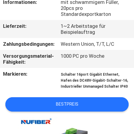
Informationen:
mit schwammigem Füller,
20pcs pro
TRETEN
Standardexportkarton
SIE
Lieferzeit:
1~2 Arbeitstage für
MIT
Beispielauftrag
UNS
Zahlungsbedingungen:
Western Union, T/T, L/C
IN
Versorgungsmaterial-
1000 PC pro Woche
Fähigkeit:
VERBINDUNG
Markieren:
,
Schalter 16port Gigabit Ethernet
,
Hafen des DC48V-Gigabit-Schalter-16
NACHRICHTEN
Industrieller Unmanaged Schalter IP40
FORDERN
BESTPREIS
SIE
EIN
ZITAT