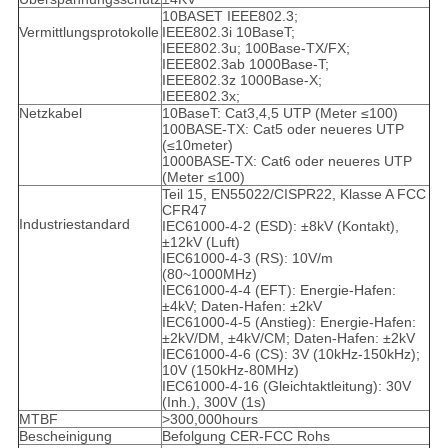
10BASET IEEE802.3;
Vermittlungsprotokolle
IEEE802.3i 10BaseT;
IEEE802.3u; 100Base-TX/FX;
IEEE802.3ab 1000Base-T;
IEEE802.3z 1000Base-X;
IEEE802.3x;
Netzkabel
10BaseT: Cat3,4,5 UTP (Meter ≤100)
100BASE-TX: Cat5 oder neueres UTP
(≤10meter)
1000BASE-TX: Cat6 oder neueres UTP
(Meter ≤100)
Teil 15, EN55022/CISPR22, Klasse A FCC
CFR47
Industriestandard
IEC61000-4-2 (ESD): ±8kV (Kontakt),
±12kV (Luft)
IEC61000-4-3 (RS): 10V/m
(80~1000MHz)
IEC61000-4-4 (EFT): Energie-Hafen:
±4kV; Daten-Hafen: ±2kV
IEC61000-4-5 (Anstieg): Energie-Hafen:
±2kV/DM, ±4kV/CM; Daten-Hafen: ±2kV
IEC61000-4-6 (CS): 3V (10kHz-150kHz);
10V (150kHz-80MHz)
IEC61000-4-16 (Gleichtaktleitung): 30V
(Inh.), 300V (1s)
MTBF
>300,000hours
Bescheinigung
Befolgung CER-FCC Rohs