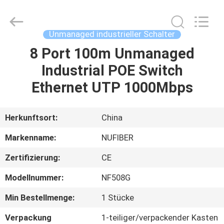
Digital
Technology
Co.,Ltd.
All
Rights
Unmanaged industrieller Schalter
Reserved.
Developed
8 Port 100m Unmanaged
HAUS
by
ECER
Industrial POE Switch
PRODUKTE
Ethernet UTP 1000Mbps
ÜBER
Herkunftsort:
China
UNS
Markenname:
NUFIBER
Zertifizierung:
CE
FABRIK-
Modellnummer:
NF508G
AUSFLUG
Min Bestellmenge:
1 Stücke
QUALITÄTSKONTROLLE
Verpackung
1-teiliger/verpackender Kasten