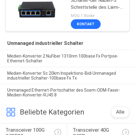
Schalter-der Naben-5
Schnittstelle des Lärm-
IP40 Hafen-des Gigabit-
MOQ:1 Stücke
Rj45 UTP
KONTAKT
Unmanaged industrieller Schalter
Medien-Konverter 2 NuFiber 1310nm 100base Fx Portpoe-
Ethernet-Schalter
Medien-Konverter Sc 20km Inspektions-Bidi Unmanaged
industrieller Schalter-100base Fx Tx
Unmanaged Ethernet-Portschalter des Soem-ODM-Faser-
Medien-Konverter-RJ45 8
Beliebte Kategorien
Alle
Transceiver 100G 
Transceiver 40G 