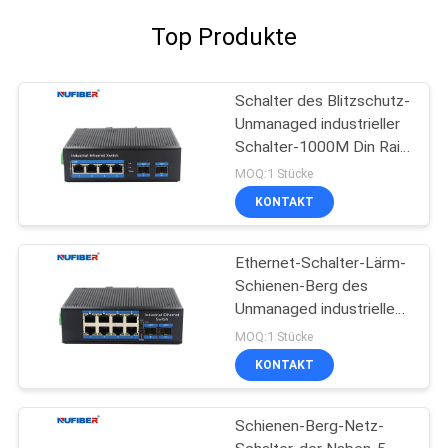
Top Produkte
Schalter des Blitzschutz-
Unmanaged industrieller
Schalter-1000M Din Rail
Ethernet
MOQ:1 Stücke
KONTAKT
Ethernet-Schalter-Lärm-
Schienen-Berg des
Unmanaged industriellen
Schalter-8port
MOQ:1 Stücke
industrieller
KONTAKT
Schienen-Berg-Netz-