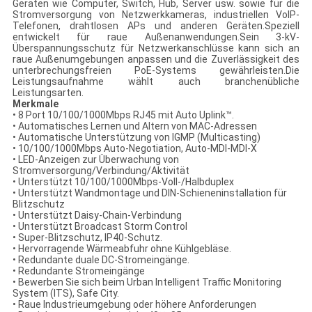
Geräten wie Computer, Switch, Hub, Server usw. sowie für die
Stromversorgung von Netzwerkkameras, industriellen VoIP-
Telefonen, drahtlosen APs und anderen Geräten.Speziell
entwickelt für raue Außenanwendungen.Sein 3-kV-
Überspannungsschutz für Netzwerkanschlüsse kann sich an
raue Außenumgebungen anpassen und die Zuverlässigkeit des
unterbrechungsfreien PoE-Systems gewährleisten.Die
Leistungsaufnahme wählt auch branchenübliche
Leistungsarten.
Merkmale
• 8 Port 10/100/1000Mbps RJ45 mit Auto Uplink™.
• Automatisches Lernen und Altern von MAC-Adressen
• Automatische Unterstützung von IGMP (Multicasting)
• 10/100/1000Mbps Auto-Negotiation, Auto-MDI-MDI-X
• LED-Anzeigen zur Überwachung von
Stromversorgung/Verbindung/Aktivität
• Unterstützt 10/100/1000Mbps-Voll-/Halbduplex
• Unterstützt Wandmontage und DIN-Schieneninstallation für
Blitzschutz
• Unterstützt Daisy-Chain-Verbindung
• Unterstützt Broadcast Storm Control
• Super-Blitzschutz, IP40-Schutz.
• Hervorragende Wärmeabfuhr ohne Kühlgebläse.
• Redundante duale DC-Stromeingänge.
• Redundante Stromeingänge
• Bewerben Sie sich beim Urban Intelligent Traffic Monitoring
System (ITS), Safe City.
• Raue Industrieumgebung oder höhere Anforderungen