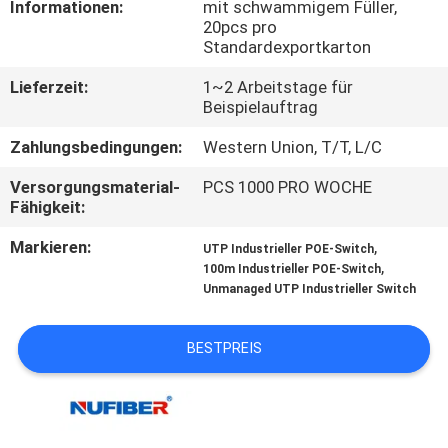
Informationen:
mit schwammigem Füller,
20pcs pro
TRETEN
Standardexportkarton
SIE
Lieferzeit:
1~2 Arbeitstage für
MIT
Beispielauftrag
UNS
Zahlungsbedingungen:
Western Union, T/T, L/C
IN
Versorgungsmaterial-
PCS 1000 PRO WOCHE
Fähigkeit:
VERBINDUNG
Markieren:
,
UTP Industrieller POE-Switch
,
100m Industrieller POE-Switch
NACHRICHTEN
Unmanaged UTP Industrieller Switch
FORDERN
BESTPREIS
SIE
EIN
ZITAT