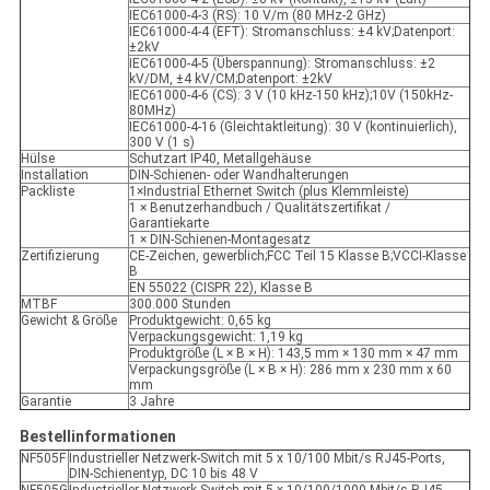
IEC61000-4-3 (RS): 10 V/m (80 MHz-2 GHz)
IEC61000-4-4 (EFT): Stromanschluss: ±4 kV;Datenport:
±2kV
IEC61000-4-5 (Überspannung): Stromanschluss: ±2
kV/DM, ±4 kV/CM;Datenport: ±2kV
IEC61000-4-6 (CS): 3 V (10 kHz-150 kHz);10V (150kHz-
80MHz)
IEC61000-4-16 (Gleichtaktleitung): 30 V (kontinuierlich),
300 V (1 s)
Hülse
Schutzart IP40, Metallgehäuse
Installation
DIN-Schienen- oder Wandhalterungen
Packliste
1×Industrial Ethernet Switch (plus Klemmleiste)
1 × Benutzerhandbuch / Qualitätszertifikat /
Garantiekarte
1 × DIN-Schienen-Montagesatz
Zertifizierung
CE-Zeichen, gewerblich;FCC Teil 15 Klasse B;VCCI-Klasse
B
EN 55022 (CISPR 22), Klasse B
MTBF
300.000 Stunden
Gewicht & Größe
Produktgewicht: 0,65 kg
Verpackungsgewicht: 1,19 kg
Produktgröße (L × B × H): 143,5 mm × 130 mm × 47 mm
Verpackungsgröße (L × B × H): 286 mm x 230 mm x 60
mm
Garantie
3 Jahre
Bestellinformationen
NF505F
Industrieller Netzwerk-Switch mit 5 x 10/100 Mbit/s RJ45-Ports,
DIN-Schienentyp, DC 10 bis 48 V