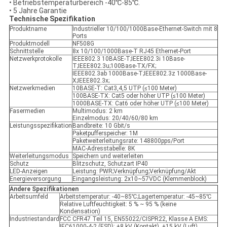
• Betriebstemperaturbereich -40℃-85℃.
• 5 Jahre Garantie
Technische Spezifikation
Produktname
Industrieller 10/100/1000Base-Ethernet-Switch mit 8
Ports
Produktmodell
NF508G
Schnittstelle
8x 10/100/1000Base-T RJ45 Ethernet-Port
Netzwerkprotokolle
IEEE802.3 10BASE-T;IEEE802.3i 10Base-
T;IEEE802.3u;100Base-TX/FX;
IEEE802.3ab 1000Base-T;IEEE802.3z 1000Base-
X;IEEE802.3x;
Netzwerkmedien
10BASE-T: Cat3,4,5 UTP (≤100 Meter)
100BASE-TX: Cat5 oder höher UTP (≤100 Meter)
1000BASE-TX: Cat6 oder höher UTP (≤100 Meter)
Fasermedien
Multimodus: 2 km
Einzelmodus: 20/40/60/80 km
Leistungsspezifikation
Bandbreite: 10 Gbit/s
Paketpufferspeicher: 1M
Paketweiterleitungsrate: 148800pps/Port
MAC-Adresstabelle: 8K
Weiterleitungsmodus
Speichern und weiterleiten
Schutz
Blitzschutz, Schutzart IP40
LED-Anzeigen
Leistung: PWR;Verknüpfung;Verknüpfung/Akt
Energieversorgung
Eingangsleistung: 2x10~57VDC (Klemmenblock)
Andere Spezifikationen
Arbeitsumfeld
Arbeitstemperatur: -40~85℃;Lagertemperatur: -45~85℃
Relative Luftfeuchtigkeit: 5 % ~ 95 % (keine
Kondensation)
Industriestandard
FCC CFR47 Teil 15, EN55022/CISPR22, Klasse A EMS:
IEC61000-4-2 (ESD): ±8 kV (Kontakt), ±15 kV (Luft)