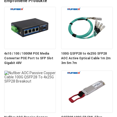
Empfohlene Produkte
TRETEN
SIE
MIT
UNS
IN
4x10 / 100 / 1000M POE Media
100G QSFP28 to 4x25G SFP28
VERBINDUNG
Converter POE Port to SFP Slot
AOC Active Optical Cable 1m 2m
Gigabit 48V
3m 5m 7m
NACHRICHTEN
FORDERN
SIE
EIN
ZITAT