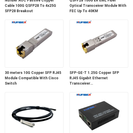
Nufiber AOC Passive Copper
QSFP28 100G ER EML Fiber
Cable 100G QSFP28 To 4x25G
Optical Transceiver Module With
SFP28 Breakout
FEC Up To 40KM
SITEMAP
DATENSCHUTZRICHTLINIE
30 meters 10G Copper SFP RJ45
SFP-GE-T 1.25G Copper SFP
Module Compatible With Cisco
RJ45 Gigabit Ethernet
Switch
Transceiver
SGMII/SERDES/100BASE-FX
Copper Module