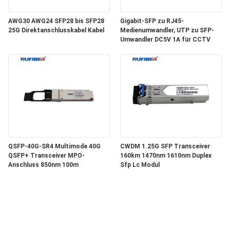
AWG30 AWG24 SFP28 bis SFP28
Gigabit-SFP zu RJ45-
25G Direktanschlusskabel Kabel
Medienumwandler, UTP zu SFP-
Umwandler DC5V 1A für CCTV
QSFP-40G-SR4 Multimode 40G
CWDM 1.25G SFP Transceiver
QSFP+ Transceiver MPO-
160km 1470nm 1610nm Duplex
Anschluss 850nm 100m
Sfp Lc Modul