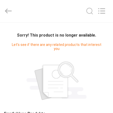
Digital
Technology
Co.,Ltd.
All
Rights
Reserved.
Developed
by
HAUS
ECER
Sorry! This product is no longer available.
PRODUKTE
Let's see if there are any related products that interest
you
ÜBER
UNS
FABRIK-
AUSFLUG
QUALITÄTSKONTROLLE