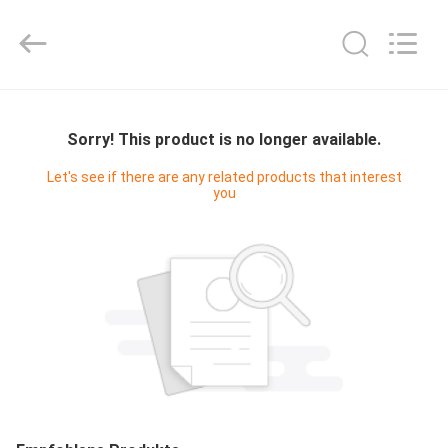
Digital
Technology
Co.,Ltd.
All
Rights
Reserved.
Developed
by
HAUS
ECER
Sorry! This product is no longer available.
PRODUKTE
Let's see if there are any related products that interest
you
ÜBER
UNS
FABRIK-
AUSFLUG
QUALITÄTSKONTROLLE