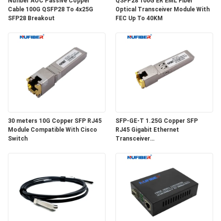
Nufiber AOC Passive Copper
QSFP28 100G ER EML Fiber
Cable 100G QSFP28 To 4x25G
Optical Transceiver Module With
SFP28 Breakout
FEC Up To 40KM
SITEMAP
DATENSCHUTZRICHTLINIE
30 meters 10G Copper SFP RJ45
SFP-GE-T 1.25G Copper SFP
Module Compatible With Cisco
RJ45 Gigabit Ethernet
Switch
Transceiver
SGMII/SERDES/100BASE-FX
Copper Module