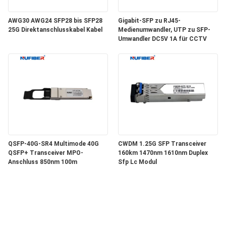
AWG30 AWG24 SFP28 bis SFP28
Gigabit-SFP zu RJ45-
25G Direktanschlusskabel Kabel
Medienumwandler, UTP zu SFP-
Umwandler DC5V 1A für CCTV
QSFP-40G-SR4 Multimode 40G
CWDM 1.25G SFP Transceiver
QSFP+ Transceiver MPO-
160km 1470nm 1610nm Duplex
Anschluss 850nm 100m
Sfp Lc Modul