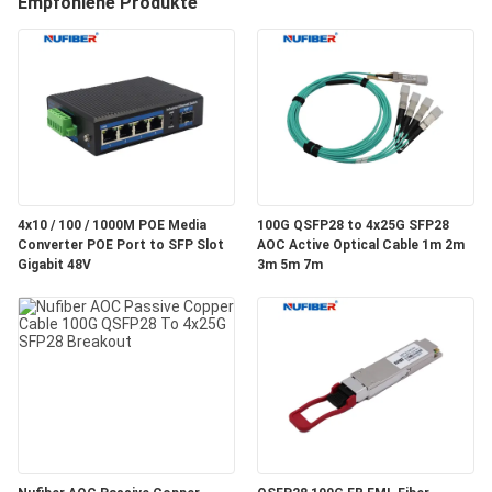
Empfohlene Produkte
TRETEN
SIE
MIT
UNS
IN
4x10 / 100 / 1000M POE Media
100G QSFP28 to 4x25G SFP28
VERBINDUNG
Converter POE Port to SFP Slot
AOC Active Optical Cable 1m 2m
Gigabit 48V
3m 5m 7m
NACHRICHTEN
FORDERN
SIE
EIN
ZITAT