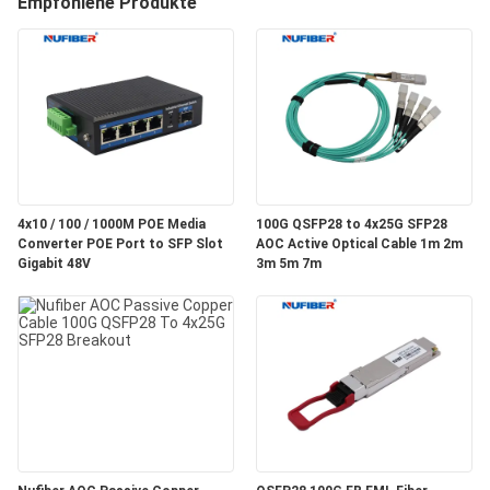
Empfohlene Produkte
TRETEN
SIE
MIT
UNS
IN
4x10 / 100 / 1000M POE Media
100G QSFP28 to 4x25G SFP28
VERBINDUNG
Converter POE Port to SFP Slot
AOC Active Optical Cable 1m 2m
Gigabit 48V
3m 5m 7m
NACHRICHTEN
FORDERN
SIE
EIN
ZITAT