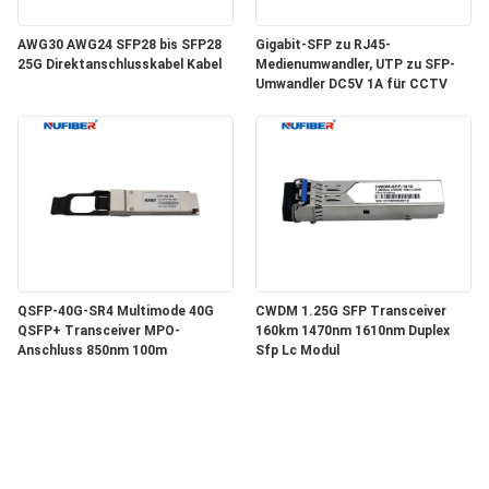
AWG30 AWG24 SFP28 bis SFP28
Gigabit-SFP zu RJ45-
25G Direktanschlusskabel Kabel
Medienumwandler, UTP zu SFP-
Umwandler DC5V 1A für CCTV
QSFP-40G-SR4 Multimode 40G
CWDM 1.25G SFP Transceiver
QSFP+ Transceiver MPO-
160km 1470nm 1610nm Duplex
Anschluss 850nm 100m
Sfp Lc Modul