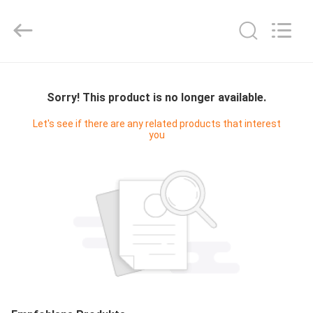
Digital
Technology
Co.,Ltd.
All
Rights
Reserved.
Developed
by
HAUS
ECER
Sorry! This product is no longer available.
PRODUKTE
Let's see if there are any related products that interest
you
ÜBER
UNS
FABRIK-
AUSFLUG
QUALITÄTSKONTROLLE