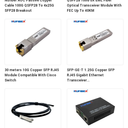
Nufiber AOC Passive Copper
QSFP28 100G ER EML Fiber
Cable 100G QSFP28 To 4x25G
Optical Transceiver Module With
SFP28 Breakout
FEC Up To 40KM
SITEMAP
DATENSCHUTZRICHTLINIE
30 meters 10G Copper SFP RJ45
SFP-GE-T 1.25G Copper SFP
Module Compatible With Cisco
RJ45 Gigabit Ethernet
Switch
Transceiver
SGMII/SERDES/100BASE-FX
Copper Module