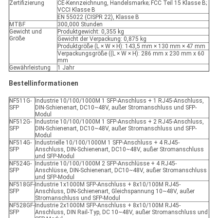
Zertifizierung
CE-Kennzeichnung, Handelsmarke; FCC Teil 15 Klasse B;
VCCI Klasse B
EN 55022 (CISPR 22), Klasse B
MTBF
300,000 Stunden
Gewicht und
Produktgewicht: 0,355 kg
Größe
Gewicht der Verpackung: 0,875 kg
Produktgröße (L × W × H): 143,5 mm × 130 mm × 47 mm
Verpackungsgröße ((L × W × H): 286 mm x 230 mm x 60
mm
Gewährleistung
1 Jahr
Bestellinformationen
NF511G-
Industrie 10/100/1000M 1 SFP-Anschluss + 1 RJ45-Anschluss,
SFP
DIN-Schienenart, DC10~48V, außer Stromanschluss und SFP-
Modul
NF512G-
Industrie 10/100/1000M 1 SFP-Anschluss + 2 RJ45-Anschluss,
SFP
DIN-Schienenart, DC10~48V, außer Stromanschluss und SFP-
Modul
NF514G-
Industrielle 10/100/1000M 1 SFP-Anschluss + 4 RJ45-
SFP
Anschluss, DIN-Schienenart, DC10~48V, außer Stromanschluss
und SFP-Modul
NF524G-
Industrie 10/100/1000M 2 SFP-Anschlüsse + 4 RJ45-
SFP
Anschlüsse, DIN-Schienenart, DC10~48V, außer Stromanschluss
und SFP-Modul
NF518GF-
Industrie 1x1000M SFP-Anschluss + 8x10/100M RJ45-
SFP
Anschluss, DIN-Schienenart, Gleichspannung 10~48V, außer
Stromanschluss und SFP-Modul
NF528GF-
Industrie 2x1000M SFP-Anschluss + 8x10/100M RJ45-
SFP
Anschluss, DIN Rail-Typ, DC 10~48V, außer Stromanschluss und