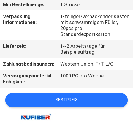
Min Bestellmenge:
1 Stücke
TRETEN
Verpackung
1-teiliger/verpackender Kasten
SIE
Informationen:
mit schwammigem Füller,
20pcs pro
MIT
Standardexportkarton
UNS
Lieferzeit:
1~2 Arbeitstage für
IN
Beispielauftrag
VERBINDUNG
Zahlungsbedingungen:
Western Union, T/T, L/C
Versorgungsmaterial-
1000 PC pro Woche
NACHRICHTEN
Fähigkeit:
FORDERN
BESTPREIS
SIE
EIN
ZITAT