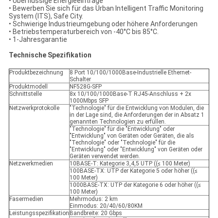
• Überflüssige Energieeinträge
• Bewerben Sie sich für das Urban Intelligent Traffic Monitoring
System (ITS), Safe City.
• Schwierige Industrieumgebung oder höhere Anforderungen
• Betriebstemperaturbereich von -40°C bis 85°C.
• 1-Jahresgarantie
Technische Spezifikation
Produktbezeichnung
8 Port 10/100/1000Base-Industrielle Ethernet-
Schalter
Produktmodell
NF528G-SFP
Schnittstelle
8x 10/100/1000Base-T RJ45-Anschluss + 2x
1000Mbps SFP
Netzwerkprotokolle
"Technologie" für die Entwicklung von Modulen, die
in der Lage sind, die Anforderungen der in Absatz 1
genannten Technologien zu erfüllen.
"Technologie" für die "Entwicklung" oder
"Entwicklung" von Geräten oder Geräten, die als
"Technologie" oder "Technologie" für die
"Entwicklung" oder "Entwicklung" von Geräten oder
Geräten verwendet werden.
Netzwerkmedien
10BASE-T: Kategorie 3,4,5 UTP ((≤ 100 Meter)
100BASE-TX: UTP der Kategorie 5 oder höher ((≤
100 Meter)
1000BASE-TX: UTP der Kategorie 6 oder höher ((≤
100 Meter)
Fasermedien
Mehrmodus: 2 km
Einmodus: 20/40/60/80KM
Leistungsspezifikation
Bandbreite: 20 Gbps