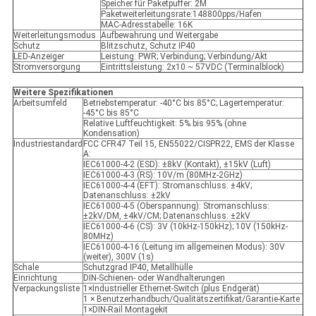
Speicher für Paketpuffer: 2M
Paketweiterleitungsrate:148800pps/Hafen
MAC-Adresstabelle: 16K
Weiterleitungsmodus
Aufbewahrung und Weitergabe
Schutz
Blitzschutz, Schutz IP40
LED-Anzeiger
Leistung: PWR; Verbindung; Verbindung/Akt
Stromversorgung
Eintrittsleistung: 2x10 ~ 57VDC (Terminalblock)
Weitere Spezifikationen
Arbeitsumfeld
Betriebstemperatur: -40°C bis 85°C; Lagertemperatur:
-45°C bis 85°C
Relative Luftfeuchtigkeit: 5% bis 95% (ohne
Kondensation)
Industriestandard
FCC CFR47 Teil 15, EN55022/CISPR22, EMS der Klasse
A:
IEC61000-4-2 (ESD): ±8kV (Kontakt), ±15kV (Luft)
IEC61000-4-3 (RS): 10V/m (80MHz-2GHz)
IEC61000-4-4 (EFT): Stromanschluss: ±4kV;
Datenanschluss: ±2kV
IEC61000-4-5 (Oberspannung): Stromanschluss:
±2kV/DM, ±4kV/CM; Datenanschluss: ±2kV
IEC61000-4-6 (CS): 3V (10kHz-150kHz); 10V (150kHz-
80MHz)
IEC61000-4-16 (Leitung im allgemeinen Modus): 30V
(weiter), 300V (1s)
Schale
Schutzgrad IP40, Metallhülle
Einrichtung
DIN-Schienen- oder Wandhalterungen
Verpackungsliste
1×Industrieller Ethernet-Switch (plus Endgerät)
1 × Benutzerhandbuch/Qualitätszertifikat/Garantie-Karte
1×DIN-Rail Montagekit