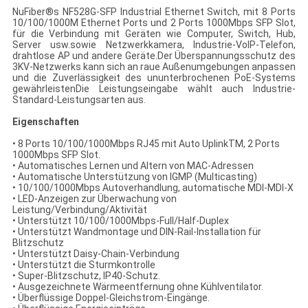
NuFiber®s NF528G-SFP Industrial Ethernet Switch, mit 8 Ports
10/100/1000M Ethernet Ports und 2 Ports 1000Mbps SFP Slot,
für die Verbindung mit Geräten wie Computer, Switch, Hub,
Server usw.sowie Netzwerkkamera, Industrie-VoIP-Telefon,
drahtlose AP und andere Geräte.Der Überspannungsschutz des
3KV-Netzwerks kann sich an raue Außenumgebungen anpassen
und die Zuverlässigkeit des ununterbrochenen PoE-Systems
gewährleistenDie Leistungseingabe wählt auch Industrie-
Standard-Leistungsarten aus.
Eigenschaften
• 8 Ports 10/100/1000Mbps RJ45 mit Auto UplinkTM, 2 Ports
1000Mbps SFP Slot.
• Automatisches Lernen und Altern von MAC-Adressen
• Automatische Unterstützung von IGMP (Multicasting)
• 10/100/1000Mbps Autoverhandlung, automatische MDI-MDI-X
• LED-Anzeigen zur Überwachung von
Leistung/Verbindung/Aktivität
• Unterstützt 10/100/1000Mbps-Full/Half-Duplex
• Unterstützt Wandmontage und DIN-Rail-Installation für
Blitzschutz
• Unterstützt Daisy-Chain-Verbindung
• Unterstützt die Sturmkontrolle
• Super-Blitzschutz, IP40-Schutz.
• Ausgezeichnete Wärmeentfernung ohne Kühlventilator.
• Überflüssige Doppel-Gleichstrom-Eingänge.