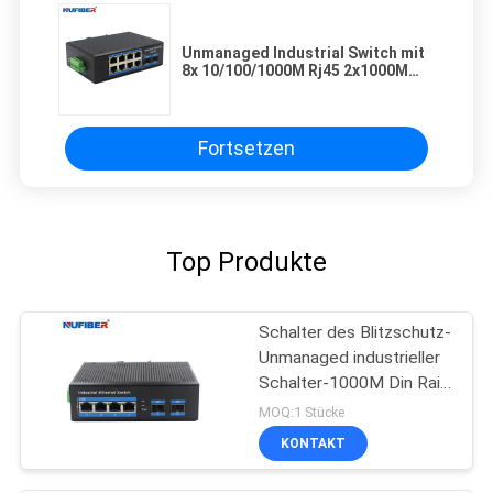
Unmanaged Industrial Switch mit
8x 10/100/1000M Rj45 2x1000M
SFP-Schlitze zum Verbinden von
Computern, Servern und mehr
Fortsetzen
Top Produkte
Schalter des Blitzschutz-
Unmanaged industrieller
Schalter-1000M Din Rail
Ethernet
MOQ:1 Stücke
KONTAKT