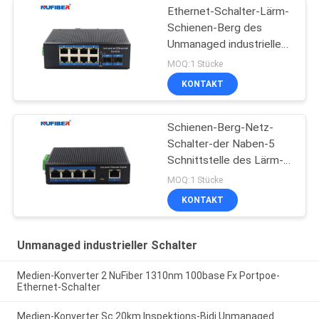
Ethernet-Schalter-Lärm-
Schienen-Berg des
Unmanaged industriellen
Schalter-8port
MOQ:1 Stücke
industrieller
KONTAKT
Schienen-Berg-Netz-
Schalter-der Naben-5
Schnittstelle des Lärm-
IP40 Hafen-des Gigabit-
MOQ:1 Stücke
Rj45 UTP
KONTAKT
Unmanaged industrieller Schalter
Medien-Konverter 2 NuFiber 1310nm 100base Fx Portpoe-
Ethernet-Schalter
Medien-Konverter Sc 20km Inspektions-Bidi Unmanaged