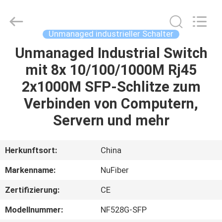
Digital
Technology
Co.,Ltd.
All
Rights
Unmanaged industrieller Schalter
Reserved.
Developed
Unmanaged Industrial Switch
HAUS
by
ECER
mit 8x 10/100/1000M Rj45
PRODUKTE
2x1000M SFP-Schlitze zum
Verbinden von Computern,
ÜBER
Servern und mehr
UNS
Herkunftsort:
China
FABRIK-
Markenname:
NuFiber
AUSFLUG
Zertifizierung:
CE
QUALITÄTSKONTROLLE
Modellnummer:
NF528G-SFP