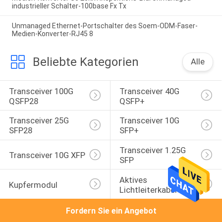
industrieller Schalter-100base Fx Tx
Unmanaged Ethernet-Portschalter des Soem-ODM-Faser-
Medien-Konverter-RJ45 8
Beliebte Kategorien
Alle
Transceiver 100G 
Transceiver 40G 
QSFP28
QSFP+
Transceiver 25G 
Transceiver 10G 
SFP28
SFP+
Transceiver 1.25G 
Transceiver 10G XFP
SFP
Aktives 
Kupfermodul
Lichtleiterkabel
Fordern Sie ein Angebot