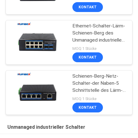
KONTAKT
Ethernet-Schalter-Lärm-
Schienen-Berg des
Unmanaged industriellen
Schalter-8port
MOQ:1 Stücke
industrieller
KONTAKT
Schienen-Berg-Netz-
Schalter-der Naben-5
Schnittstelle des Lärm-
IP40 Hafen-des Gigabit-
MOQ:1 Stücke
Rj45 UTP
KONTAKT
Unmanaged industrieller Schalter