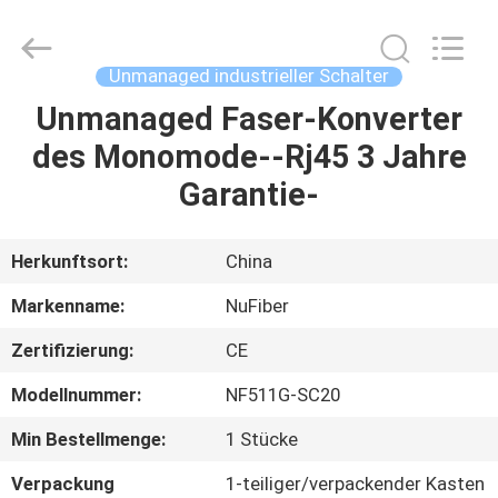
Fivision
Digital
Technology
Co.,Ltd.
All
Unmanaged industrieller Schalter
Rights
Reserved.
Unmanaged Faser-Konverter
HAUS
Developed
by
ECER
des Monomode--Rj45 3 Jahre
PRODUKTE
Garantie-
ÜBER
Herkunftsort:
China
UNS
Markenname:
NuFiber
Zertifizierung:
CE
FABRIK-
Modellnummer:
NF511G-SC20
AUSFLUG
Min Bestellmenge:
1 Stücke
QUALITÄTSKONTROLLE
Verpackung
1-teiliger/verpackender Kasten