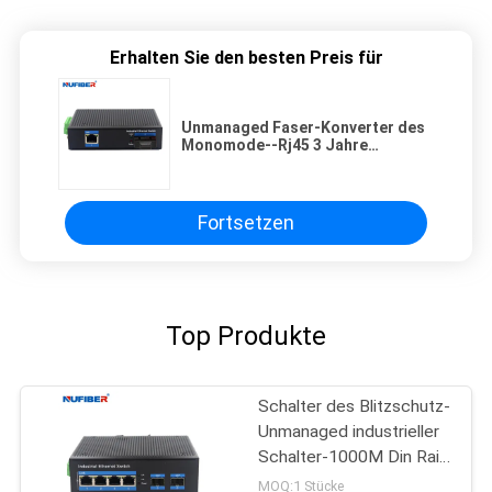
Erhalten Sie den besten Preis für
Unmanaged Faser-Konverter des
Monomode--Rj45 3 Jahre
Garantie-
Fortsetzen
Top Produkte
Schalter des Blitzschutz-
Unmanaged industrieller
Schalter-1000M Din Rail
Ethernet
MOQ:1 Stücke