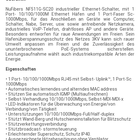
NuFibers NF511G-SC20 industrieller Ethernet-Schalter, mit 1
Port- 10/100/1000M Ethernet Häfen und 1 Port-Faser Sc-
1000Mbps, für das Anschließen an Geräte wie Computer,
Schalter, Nabe, Server, usw. sowie antreibende Netzkamera,
industrielles VoIP-Telefon, drahtloses AP und andere Geräte.
Besonders entworfen für raue Anwendungen im Freien. Sein
Hafenüberspannungsschutz des Netzes 3KV kann sich rauer
Umwelt anpassen im Freien und die Zuverlässigkeit des
ununterbrochenen PoE-Systems sicherstellen.
Leistungsaufnahme wählt auch industriekompatible Arten der
Energie.
Eigenschaften
• 1 Port- 10/100/1000Mbps RJ45 mit Selbst- Uplink™, 1 Port-Sc
1000Mbps
• Automatisches lernendes und alterndes MAC address
• Stützen Sie automatisch IGMP (Multiaufrechnen)
• Selbst-Verhandlung 10/100/1000Mbps, Selbst-MDI-MDI-x
• LED-Indikatoren für die Überwachung von Energie/von
Verbindung/von Tätigkeit
• Unterstützungen 10/100/1000Mbps-Full/Half-duplex
• Stützt Wand-Berg und Hutschieneinstallation für Blitzschutz
• Stützverkettungsverbindung
• Stützbroadcast- stormsteuerung
• Erleichternder Superschutz, Schutz IP40.
• Ausgezeichnete Hitzebeseitigung ohne Ventilator.