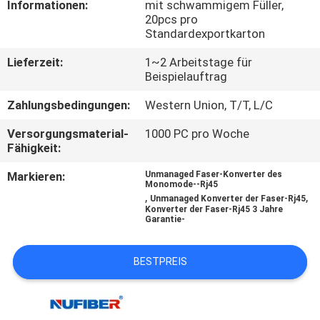
Informationen:
mit schwammigem Füller,
20pcs pro
TRETEN
Standardexportkarton
SIE
Lieferzeit:
1~2 Arbeitstage für
MIT
Beispielauftrag
UNS
Zahlungsbedingungen:
Western Union, T/T, L/C
IN
Versorgungsmaterial-
1000 PC pro Woche
Fähigkeit:
VERBINDUNG
Markieren:
Unmanaged Faser-Konverter des
Monomode--Rj45
NACHRICHTEN
,
,
Unmanaged Konverter der Faser-Rj45
Konverter der Faser-Rj45 3 Jahre
Garantie-
FORDERN
BESTPREIS
SIE
EIN
ZITAT