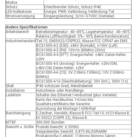
Modus
Schutz
Erleichternder Schutz, Schutz IP40
LED-Indikatoren
Energie: PWR; Verbindung; Verbindung/Tat
Stromversorgung
Eingangsleistung: 2x10~57VDC (Verteiler)
Andere Spezifikationen
Arbeitsbereich
Betriebstemperatur: -40~85℃; Lagertemperatur: -45~85℃
Relative Luftfeuchtigkeit: 5%~ 95% (keine Kondensation)
Industriestandard
Teil 15, EN55022/CISPR22, Klasse FCC CFR47 ein EMS:
IEC61000-4-2 (ESD): ±8kV (Kontakt), ±15kV (Luft)
IEC61000-4-3 (RS): 10V/m (80MHz-2GHz)
IEC61000-4-4 (EFT): Energie-Hafen: ±4kV; Daten-Hafen:
±2kV
IEC61000-4-5 (Anstieg): Energie-Hafen: ±2kV/DM,
±4kV/CM; Daten-Hafen: ±2kV
IEC61000-4-6 (CS): 3V (10kHz-150kHz); 10V (150kHz-
80MHz)
IEC61000-4-16 (Gleichtaktleitung): 30V (Inh.), 300V (1s)
Shell
IP40 schützen Grad, Metalloberteil
Installation
Hutschiene- oder Wandberge
Ladeliste
Schalter des Ethernet-1×Industrial (plus Verteiler)
Karte des Handbuches 1×User/des
Qualitätszertifikats/der Garantie
Ausrüstung der Montage 1×DIN-Rail
Bescheinigung
E-Zeichen, Handels; Klasse B FCC-Teil-15; VCCI Klasse B
En 55022 (CISPR 22), Klasse B
MTBF
300.000 Stunden
Gewicht u. Größe
Produkt-Gewicht: 0.355KG
Verpackendes Gewicht: 0,875 KILOGRAMM
Produktgröße (L×W×H): 118mm× 86mm× 34mm