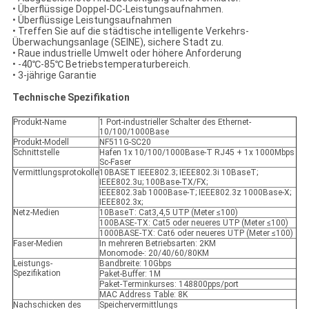
• Überflüssige Doppel-DC-Leistungsaufnahmen.
• Überflüssige Leistungsaufnahmen
• Treffen Sie auf die städtische intelligente Verkehrs-
Überwachungsanlage (SEINE), sichere Stadt zu.
• Raue industrielle Umwelt oder höhere Anforderung
• -40℃-85℃ Betriebstemperaturbereich.
• 3-jährige Garantie
Technische Spezifikation
Produkt-Name
1 Port-industrieller Schalter des Ethernet-
10/100/1000Base
Produkt-Modell
NF511G-SC20
Schnittstelle
Hafen 1x 10/100/1000Base-T RJ45 + 1x 1000Mbps
Sc-Faser
Vermittlungsprotokolle
10BASET IEEE802.3; IEEE802.3i 10BaseT;
IEEE802.3u; 100Base-TX/FX;
IEEE802.3ab 1000Base-T; IEEE802.3z 1000Base-X;
IEEE802.3x;
Netz-Medien
10BaseT: Cat3,4,5 UTP (Meter ≤100)
100BASE-TX: Cat5 oder neueres UTP (Meter ≤100)
1000BASE-TX: Cat6 oder neueres UTP (Meter ≤100)
Faser-Medien
In mehreren Betriebsarten: 2KM
Monomode-: 20/40/60/80KM
Leistungs-
Bandbreite: 10Gbps
Spezifikation
Paket-Buffer: 1M
Paket-Terminkurses: 148800pps/port
MAC Address Table: 8K
Nachschicken des
Speichervermittlungs