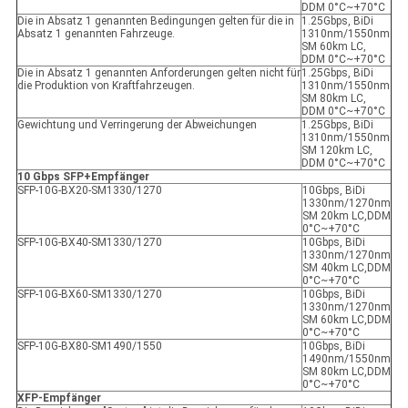
DDM 0°C~+70°C
Die in Absatz 1 genannten Bedingungen gelten für die in
1.25Gbps, BiDi
Absatz 1 genannten Fahrzeuge.
1310nm/1550nm
SM 60km LC,
DDM 0°C~+70°C
Die in Absatz 1 genannten Anforderungen gelten nicht für
1.25Gbps, BiDi
die Produktion von Kraftfahrzeugen.
1310nm/1550nm
SM 80km LC,
DDM 0°C~+70°C
Gewichtung und Verringerung der Abweichungen
1.25Gbps, BiDi
1310nm/1550nm
SM 120km LC,
DDM 0°C~+70°C
10 Gbps SFP+
Empfänger
SFP-10G-BX20-SM1330/1270
10Gbps, BiDi
1330nm/1270nm
SM 20km LC,DDM
0°C~+70°C
SFP-10G-BX40-SM1330/1270
10Gbps, BiDi
1330nm/1270nm
SM 40km LC,DDM
0°C~+70°C
SFP-10G-BX60-SM1330/1270
10Gbps, BiDi
1330nm/1270nm
SM 60km LC,DDM
0°C~+70°C
SFP-10G-BX80-SM1490/1550
10Gbps, BiDi
1490nm/1550nm
SM 80km LC,DDM
0°C~+70°C
XFP-Empfänger