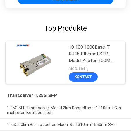
Top Produkte
10 100 1000Base-T
RJ45 Ethernet SFP-
Modul Kupfer-100M
DDM
MOQ:1-teilig
KONTAKT
Transceiver 1.25G SFP
1.25G SFP Transceiver-Modul 2km Doppelfaser 1310nm LC in
mehreren Betriebsarten
1.25G 20km Bidi optisches Modul Sc 1310nm 1550nm SFP