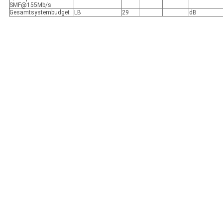
SMF@155Mb/s
Gesamtsystembudget
LB
29
dB