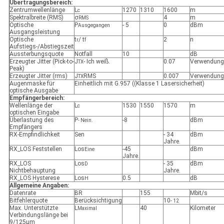
Übertragungsbereich:
Zentrumwellenlänge
L
1270
1310
1600
m
c
Spektralbreite (RMS)
σ
4
m
RMS
Optische
P
- 5
0
dBm
Ausgegangen
Ausgangsleistung
Optische
t
/ t
2
n
r
f
Aufstiegs-/Abstiegszeit
Aussterbungsquote
Notfall
10
dB
Erzeugter Jitter (Pick-to-
J
- Ich weiß.
0.07
Verwendung
TX
Peak)
Erzeugter Jitter (rms)
J
RMS
0.007
Verwendung
TX
Augenmaske für
Einheitlich mit G.957 ((Klasse 1 Lasersicherheit)
optische Ausgabe
Empfängerbereich:
Wellenlänge der
L
1530
1550
1570
m
c
optischen Eingabe
Überlastung des
P
-8
dBm
- Nein.
Empfängers
RX-Empfindlichkeit
Sen
- 34
dBm
Jahre.
RX_LOS Feststellen
Los
-45
dBm
Eine
Jahre.
RX_LOS
Los
- 35
dBm
D
Nichtbehauptung
Jahre.
RX_LOS Hysterese
Los
0.5
dB
H
Allgemeine Angaben:
Datenrate
BR
155
Mbit/s
Bitfehlerquote
Berücksichtigung
10
- 12
Max. Unterstützte
L
40
Kilometer
Maximal
Verbindungslänge bei
9/125μm