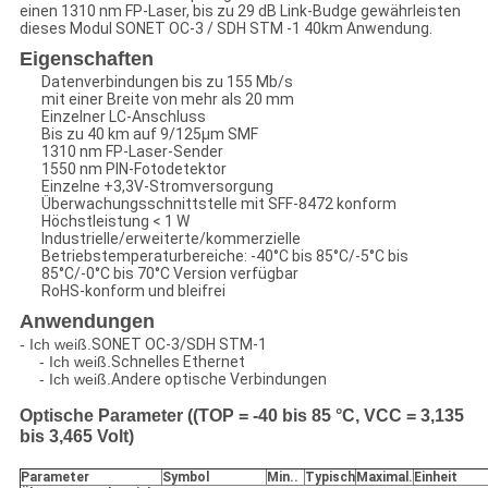
einen 1310 nm FP-Laser, bis zu 29 dB Link-Budge gewährleisten
dieses Modul SONET OC-3 / SDH STM -1 40km Anwendung.
Eigenschaften
Datenverbindungen bis zu 155 Mb/s
mit einer Breite von mehr als 20 mm
Einzelner LC-Anschluss
Bis zu 40 km auf 9/125μm SMF
1310 nm FP-Laser-Sender
1550 nm PIN-Fotodetektor
Einzelne +3,3V-Stromversorgung
Überwachungsschnittstelle mit SFF-8472 konform
Höchstleistung < 1 W
Industrielle/erweiterte/kommerzielle
Betriebstemperaturbereiche: -40°C bis 85°C/-5°C bis
85°C/-0°C bis 70°C Version verfügbar
RoHS-konform und bleifrei
Anwendungen
- Ich weiß.
SONET OC-3/SDH STM-1
- Ich weiß.
Schnelles Ethernet
- Ich weiß.
Andere optische Verbindungen
Optische Parameter ((TOP = -40 bis 85 °C, VCC = 3,135
bis 3,465 Volt)
Parameter
Symbol
Min.
.
Typisch
Maximal
.
Einheit