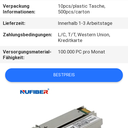
Verpackung
10pcs/plastic Tasche,
TRETEN
Informationen:
500pcs/carton
SIE
Lieferzeit:
Innerhalb 1-3 Arbeitstage
MIT
Zahlungsbedingungen:
L/C, T/T, Western Union,
UNS
Kreditkarte
IN
Versorgungsmaterial-
100.000 PC pro Monat
Fähigkeit:
VERBINDUNG
BESTPREIS
NACHRICHTEN
FORDERN
SIE
EIN
ZITAT