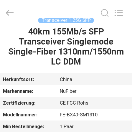
Digital
Technology
Co.,Ltd.
All
Rights
Transceiver 1.25G SFP
Reserved.
Developed
40km 155Mb/s SFP
HAUS
by
ECER
Transceiver Singlemode
PRODUKTE
Single-Fiber 1310nm/1550nm
LC DDM
ÜBER
UNS
Herkunftsort:
China
Markenname:
NuFiber
FABRIK-
Zertifizierung:
CE FCC Rohs
AUSFLUG
Modellnummer:
FE-BX40-SM1310
QUALITÄTSKONTROLLE
Min Bestellmenge:
1 Paar