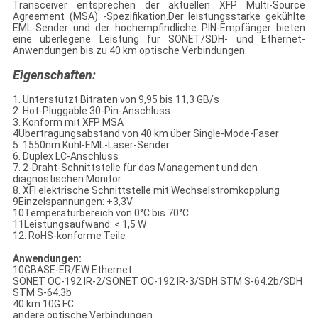
Transceiver entsprechen der aktuellen XFP Multi-Source
Agreement (MSA) -Spezifikation.Der leistungsstarke gekühlte
EML-Sender und der hochempfindliche PIN-Empfänger bieten
eine überlegene Leistung für SONET/SDH- und Ethernet-
Anwendungen bis zu 40 km optische Verbindungen.
Eigenschaften:
1. Unterstützt Bitraten von 9,95 bis 11,3 GB/s
2. Hot-Pluggable 30-Pin-Anschluss
3. Konform mit XFP MSA
4Übertragungsabstand von 40 km über Single-Mode-Faser
5. 1550nm Kühl-EML-Laser-Sender.
6. Duplex LC-Anschluss
7. 2-Draht-Schnittstelle für das Management und den
diagnostischen Monitor
8. XFI elektrische Schnittstelle mit Wechselstromkopplung
9Einzelspannungen: +3,3V
10Temperaturbereich von 0°C bis 70°C
11Leistungsaufwand: < 1,5 W
12. RoHS-konforme Teile
Anwendungen:
10GBASE-ER/EW Ethernet
SONET OC-192 IR-2/SONET OC-192 IR-3/SDH STM S-64.2b/SDH
STM S-64.3b
40 km 10G FC
andere optische Verbindungen