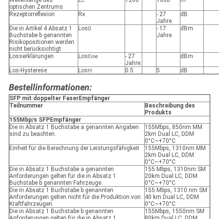
Wellenlänge des
L
1260
1600
m
C
optischen Zentrums
Rezeptorreflexion
Rx
- 27
dB
Jahre.
Die in Artikel 4 Absatz 1
Los
- 17
dBm
D
Buchstabe b genannten
Jahre.
Risikopositionen werden
nicht berücksichtigt
Losserklärungen
Los
- 27
dBm
Eine
Jahre.
Los-Hysterese
Los
0.5
5
dB
H
Bestellinformationen:
SFP mit doppelter Faser
Empfänger
Teilnummer
Beschreibung des
Produkts
155Mbp/s SFP
Empfänger
Die in Absatz 1 Buchstabe a genannten Angaben
155Mbps, 850nm MM
sind zu beachten.
2km Dual LC, DDM
0°C~+70°C
Einheit für die Berechnung der Leistungsfähigkeit
155Mbps, 1310nm MM
2km Dual LC, DDM
0°C~+70°C
Die in Absatz 1 Buchstabe a genannten
155 Mbps, 1310nm SM
Anforderungen gelten für die in Absatz 1
20km Dual LC, DDM
Buchstabe b genannten Fahrzeuge.
0°C~+70°C
Die in Absatz 1 Buchstabe b genannten
155 Mbps, 1310 nm SM
Anforderungen gelten nicht für die Produktion von
40 km Dual LC, DDM
Kraftfahrzeugen.
0°C~+70°C
Die in Absatz 1 Buchstabe b genannten
155Mbps, 1550nm SM
Anforderungen gelten für die in Absatz 1
80km Dual LC, DDM