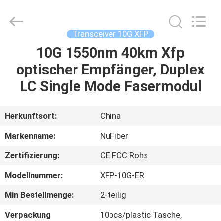
Digital
Technology
Co.,Ltd.
All
Rights
Transceiver 10G XFP
Reserved.
Developed
10G 1550nm 40km Xfp
HAUS
by
ECER
optischer Empfänger, Duplex
PRODUKTE
LC Single Mode Fasermodul
ÜBER
Herkunftsort:
China
UNS
Markenname:
NuFiber
Zertifizierung:
CE FCC Rohs
FABRIK-
Modellnummer:
XFP-10G-ER
AUSFLUG
Min Bestellmenge:
2-teilig
QUALITÄTSKONTROLLE
Verpackung
10pcs/plastic Tasche,