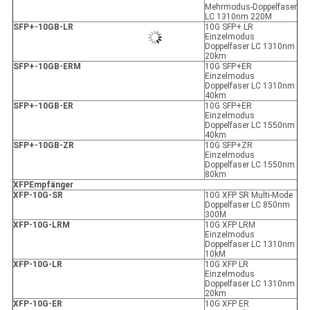
Mehrmodus-Doppelfaser
LC 1310nm 220M
SFP+-10GB-LR
10G SFP+ LR
Einzelmodus
Doppelfaser LC 1310nm
20km
SFP+-10GB-ER
M
10G SFP+ER
Einzelmodus
Doppelfaser LC 1310nm
40km
SFP+-10GB-ER
10G SFP+ER
Einzelmodus
Doppelfaser LC 1550nm
40km
SFP+-10GB-ZR
10G SFP+ZR
Einzelmodus
Doppelfaser LC 1550nm
80km
X
FP
Empfänger
XFP
-10G-SR
10G XFP SR Multi-Mode
Doppelfaser LC 850nm
300M
XFP
-10G-LRM
10G XFP LRM
Einzelmodus
Doppelfaser LC 1310nm
10kM
XFP
-10G-LR
10G XFP LR
Einzelmodus
Doppelfaser LC 1310nm
20km
XFP
-10G-ER
10G XFP ER