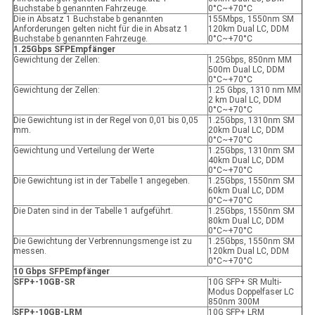
Buchstabe b genannten Fahrzeuge.
0°C~+70°C
Die in Absatz 1 Buchstabe b genannten
155Mbps, 1550nm SM
Anforderungen gelten nicht für die in Absatz 1
120km Dual LC, DDM
Buchstabe b genannten Fahrzeuge.
0°C~+70°C
1.25Gbps SFP
Empfänger
Gewichtung der Zellen:
1.25Gbps, 850nm MM
500m Dual LC, DDM
0°C~+70°C
Gewichtung der Zellen:
1.25 Gbps, 1310 nm MM
2 km Dual LC, DDM
0°C~+70°C
Die Gewichtung ist in der Regel von 0,01 bis 0,05
1.25Gbps, 1310nm SM
mm.
20km Dual LC, DDM
0°C~+70°C
Gewichtung und Verteilung der Werte
1.25Gbps, 1310nm SM
40km Dual LC, DDM
0°C~+70°C
Die Gewichtung ist in der Tabelle 1 angegeben.
1.25Gbps, 1550nm SM
60km Dual LC, DDM
0°C~+70°C
Die Daten sind in der Tabelle 1 aufgeführt.
1.25Gbps, 1550nm SM
80km Dual LC, DDM
0°C~+70°C
Die Gewichtung der Verbrennungsmenge ist zu
1.25Gbps, 1550nm SM
messen.
120km Dual LC, DDM
0°C~+70°C
10 Gbps SFP
Empfänger
SFP+-10GB-SR
10G SFP+ SR Multi-
Modus Doppelfaser LC
850nm 300M
SFP+-10GB-LRM
10G SFP+ LRM