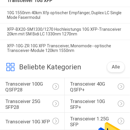
Transceiver 10G XFP
10G 1550nm 40km Xfp optischer Empfänger, Duplex LC Single
Mode Fasermodul
XFP-BX20-SM1330/1270 Hochleistungs 10G XFP-Transceiver
20km mit SM Bidi LC 1330nm 1270nm
XFP-10G-ZR 10G XFP Transceiver, Monomode--optische
Transceiver-Module 120km 1550nm
Beliebte Kategorien
Alle
Transceiver 100G 
Transceiver 40G 
QSFP28
QSFP+
Transceiver 25G 
Transceiver 10G 
SFP28
SFP+
Transceiver 1.25G 
Transceiver 10G XFP
SFP