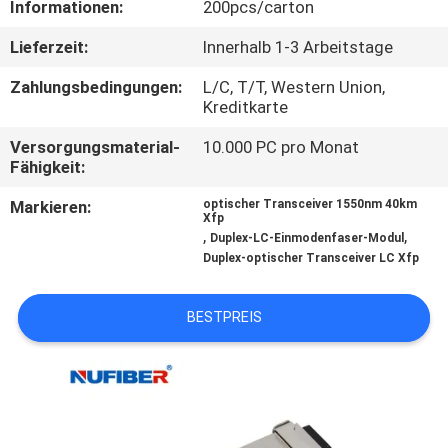
Informationen:
200pcs/carton
TRETEN
Lieferzeit:
Innerhalb 1-3 Arbeitstage
SIE
Zahlungsbedingungen:
L/C, T/T, Western Union,
MIT
Kreditkarte
UNS
Versorgungsmaterial-
10.000 PC pro Monat
Fähigkeit:
IN
Markieren:
optischer Transceiver 1550nm 40km
VERBINDUNG
Xfp
,
,
Duplex-LC-Einmodenfaser-Modul
Duplex-optischer Transceiver LC Xfp
NACHRICHTEN
BESTPREIS
FORDERN
SIE
EIN
ZITAT