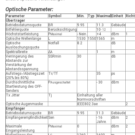
Optische Parameter:
Parameter
Symbol
Min.
Typ
Maximal
Einheit
Richt
Übertrager
Betriebsdatumsquote
BR
9.95
11.3
Gebäude
Bitfehlerquote
Berücksichtigung
10
- 12
Höchststartleistung
P
- Nein.
+4
dBm
1
Maximal
Optische Wellenlänge
L
1530
1550
1565
m
Optische
Notfall
8.2
dB
Auslöschungsquote
Spektralbreite
Δλ
1
m
Verringerung des
SSRmin
30
dB
Abstands zur
Verstärkung der
Abstandsspannung
Aufstiegs-/Abstiegszeit
Tr/Tf
35
ps
(20% bis 80%)
Durchschnittliche
P
- 30
dBm
Ausgeschaltet
Startleistung des OFF-
Senders
Tx Jitter
Tj
Einhaltung aller
Normvorschriften
Optische Augenmaske
IEEE802.3ae
2
Empfänger
Betriebsdatumsquote
BR
9.95
11.3
Gebäude
Empfängerempfindlichkeit
Sen
- 16
dBm
2
Jahre.
Maximale
P
0
dBm
2
Maximal
Eingangsleistung